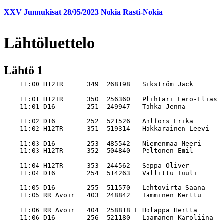
XXV Junnukisat 28/05/2023 Nokia Rasti-Nokia
Lähtöluettelo
Lähtö 1
    11:00 H12TR      349  268198   Sikström Jack                       TP                                  

    11:01 H12TR      350  256360   Plihtari Eero-Elias                 KyRa                                
    11:01 D16        251  249947   Tohka Jenna                         PäLuLu                              

    11:02 D16        252  521526   Ahlfors Erika                       TP                                  
    11:02 H12TR      351  519314   Hakkarainen Leevi                   HlS                                 

    11:03 D16        253  485542   Niemenmaa Meeri                     IkNV                                
    11:03 H12TR      352  504840   Peltonen Emil                       TP                                  

    11:04 H12TR      353  244562   Seppä Oliver                        KangSK                              
    11:04 D16        254  514263   Vallittu Tuuli                      KangSK                              

    11:05 D16        255  511570   Lehtovirta Saana                    TP                                  
    11:05 RR Avoin   403  248842   Tamminen Kerttu                     KyRa                                

    11:06 RR Avoin   404  258818 L Holappa Hertta                      RaN                                 
    11:06 D16        256  521180   Laamanen Karoliina                  TarpSu                              
    11:06 D12TR      343  256072   Stenvall Sara                       TP                                  

    11:07 D12TR      344  521179   Holappa Kreetta                     RaN                                 
    11:07 RR Avoin   405  521177   Kinnari Valtteri                    TP                                  
    11:07 D16        257  518871   Mariani Sandra                      Koovee                              

    11:08 RR Avoin   406  258812 L Mellin August                       RaN                                 
    11:08 D12TR      345  257523   Myllymäki Anni-Maija                KyRa                                

    11:09 RR Avoin   407  237369   Ahti Samuel                         TP                                  
    11:09 D12TR      346  175718   Laine Vilja                         TP                                  
    11:09 H16        258  526669   Syväterä Sampo                      TP                                  

    11:10 H16        259  509597   Göransson Niklas                    HlS                                 
    11:10 RR Avoin   408  269495   Räty Martti                         RaN                                 
    11:10 D12TR      347  514945   Yliaho Lilja                        Koovee                              

    11:11 H16        260  520464   Kinnunen Onni                       KangSK                              
    11:11 RR Avoin   409  258809 L Ryynänen Tuomas                     TP                                  
    11:11 D12TR      348   90196   Syrjänen Ilona                      HlS                                 

    11:12 RR Avoin   410  228967   Alajoki Väinö                       RaN                                 
    11:12 10 Avoin   402  258819 L Liuhala Aatos                       RaN                                 
    11:12 H16        261  266378   Paju Vilho                          TP                                  

    11:13 H12        321  508957   Ahlfors Matias                      TP                                  
    11:13 RR Avoin   411  522637   Liukas Saimi                        KangSK                              

    11:14 H12        322  508864   Honkavaara Eero                     HlS                                 
    11:14 D14        262  525288   Kalari Kaisla                       TP                                  
    11:14 RR Avoin   412  258811 L Mellin Elisa                        RaN                                 

    11:15 D14        263  512354   Kulju Silva                         HlS                                 
    11:15 RR Avoin   413  514344   Lahtinen Saimi                      TP                                  
    11:15 H12        323  508721   Nissinen Akseli                     TP                                  

    11:16 D14        264  517564   Ahti Saana                          TP                                  
    11:16 RR Avoin   414  114613   Koivuranta Kristian                 VaHa                                
    11:16 H12        324  509177   Metsäpuro Rasmus                    RaN                                 

    11:17 RR Avoin   415  258817 L Isokallio Johannes                  L-LL                                
    11:17 H12        325  248749   Lindstedt Luukas                    TP                                  
    11:17 D14        265  236553   Talonen Elsa                        IkNV                                

    11:18 RR Avoin   416  258813 L Kemppainen Elias                    TarpSu                              
    11:18 H12        326  518091   Laatunen Niilo                      KangSK                              
    11:18 D14        266  517722   Tamminen An