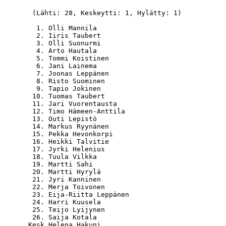
  (Lähti: 28, Keskeytti: 1, Hylätty: 1)

   1. Olli Mannila                                
   2. Iiris Taubert                               
   3. Olli Suonurmi                               
   4. Arto Hautala                                
   5. Tommi Koistinen                             
   6. Jani Lainema                                
   7. Joonas Leppänen                             
   8. Risto Suominen                              
   9. Tapio Jokinen                               
  10. Tuomas Taubert                              
  11. Jari Vuorentausta                           
  12. Timo Hämeen-Anttila                         
  13. Outi Lepistö                                
  14. Markus Ryynänen                             
  15. Pekka Hevonkorpi                            
  16. Heikki Talvitie                             
  17. Jyrki Helenius                              
  18. Tuula Vilkka                                
  19. Martti Sahi                                 
  20. Martti Hyrylä                               
  21. Jyri Kanninen                               
  22. Merja Toivonen                              
  23. Eija-Riitta Leppänen                        
  24. Harri Kuusela                               
  25. Teijo Lyijynen                              
  26. Saija Kotala                                
 Kesk Helena Hakuni                               