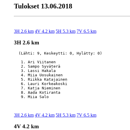
Tulokset 13.06.2018
3H 2.6 km
4V 4.2 km
5H 5.3 km
7V 6.5 km
3H 2.6 km
  (Lähti: 9, Keskeytti: 0, Hylätty: 0)

   1. Ari Viitanen                                
   2. Sampo Syväterä                              
   3. Lassi Hakala                                
   4. Miia Uosukainen                             
   5. Riikka Katajainen                           
   6. Lauri Korkeakoski                           
   7. Katja Nieminen                              
   8. Aada Kotiranta                              
3H 2.6 km
4V 4.2 km
5H 5.3 km
7V 6.5 km
4V 4.2 km