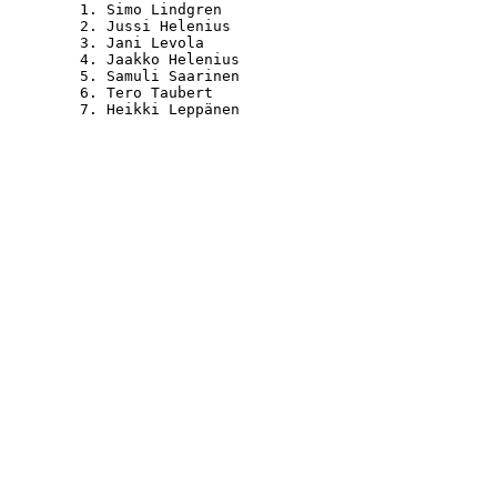
   1. Simo Lindgren                               
   2. Jussi Helenius                              
   3. Jani Levola                                 
   4. Jaakko Helenius                             
   5. Samuli Saarinen                             
   6. Tero Taubert                                