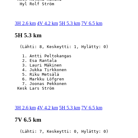
3H 2.6 km
4V 4.2 km
5H 5.3 km
7V 6.5 km
5H 5.3 km
  (Lähti: 8, Keskeytti: 1, Hylätty: 0)

   1. Antti Peltokangas                           
   2. Esa Rantala                                 
   3. Lauri Mäkinen                               
   4. Jukka Tirkkonen                             
   5. Riku Metsälä                                
   6. Markku Löfgren                              
   7. Joonas Pekkonen                             
3H 2.6 km
4V 4.2 km
5H 5.3 km
7V 6.5 km
7V 6.5 km
  (Lähti: 7, Keskeytti: 0, Hylätty: 0)
