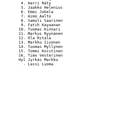
   4. Harri Räty                                  
   5. Jaakko Helenius                             
   6. Emmi Jokela                                 
   7. Aimo Aalto                                  
   8. Samuli Saarinen                             
   9. Fatih Kayaanan                              
  10. Tuomas Kinnari                              
  11. Markus Ryynänen                             
  12. Ola Ritala                                  
  13. Markku Iivonen                              
  14. Tuomas Myllynen                             
  15. Tommi Koistinen                             
  16. Timo Vesterinen                             
  Hyl Jyrkäs Markku                               