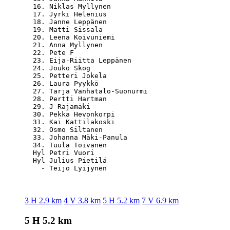
  16. Niklas Myllynen                             
  17. Jyrki Helenius                              
  18. Janne Leppänen                              
  19. Matti Sissala                               
  20. Leena Koivuniemi                            
  21. Anna Myllynen                               
  22. Pete F                                      
  23. Eija-Riitta Leppänen                        
  24. Jouko Skog                                  
  25. Petteri Jokela                              
  26. Laura Pyykkö                                
  27. Tarja Vanhatalo-Suonurmi                    
  28. Pertti Hartman                              
  29. J Rajamäki                                  
  30. Pekka Hevonkorpi                            
  31. Kai Kattilakoski                            
  32. Osmo Siltanen                               
  33. Johanna Mäki-Panula                         
  34. Tuula Toivanen                              
  Hyl Petri Vuori                                 
  Hyl Julius Pietilä                              
3 H 2.9 km
4 V 3.8 km
5 H 5.2 km
7 V 6.9 km
5 H 5.2 km