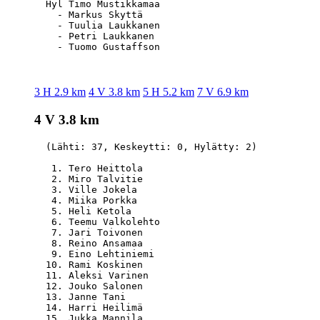
  Hyl Timo Mustikkamaa                            
    - Markus Skyttä                               
    - Tuulia Laukkanen                            
    - Petri Laukkanen                             
3 H 2.9 km
4 V 3.8 km
5 H 5.2 km
7 V 6.9 km
4 V 3.8 km
  (Lähti: 37, Keskeytti: 0, Hylätty: 2)

   1. Tero Heittola                               
   2. Miro Talvitie                               
   3. Ville Jokela                                
   4. Miika Porkka                                
   5. Heli Ketola                                 
   6. Teemu Valkolehto                            
   7. Jari Toivonen                               
   8. Reino Ansamaa                               
   9. Eino Lehtiniemi                             
  10. Rami Koskinen                               
  11. Aleksi Varinen                              
  12. Jouko Salonen                               
  13. Janne Tani                                  
  14. Harri Heilimä                               
  15. Jukka Mannila                               