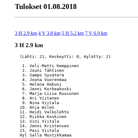
Tulokset 01.08.2018
3 H 2.9 km
4 V 3.8 km
5 H 5.2 km
7 V 6.9 km
3 H 2.9 km
  (Lähti: 21, Keskeytti: 0, Hylätty: 2)

   1. Veli-Matti Kemppinen                        
   2. Jouni Tähtinen                              
   3. Sampo Syväterä                              
   4. Joona Vuorenmaa                             
   5. Helena Hakuni                               
   6. Jenni Korkeakoski                           
   7. Marja-Liisa Ruusunen                        
   8. Ari Viitanen                                
   9. Nina Viitala                                
  10. Anja Wilen                                  
  11. Heidi Valkolehto                            
  12. Riikka Koskinen                             
  13. Sini Viitala                                
  14. Jenni Kristensen                            
  15. Pasi Viitala                                
  Hyl Salla Mustikkamaa                           