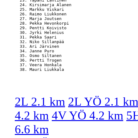
  23. Tapani Lahtinen                             
  24. Kirsimarja Alanen                           
  25. Markku Viskari                              
  26. Raimo Liukkonen                             
  27. Marja Joutsen                               
  28. Pekka Hevonkorpi                            
  29. Pentti Koivisto                             
  30. Jyrki Helenius                              
  31. Pekka Saari                                 
  32. Niko Sillanpää                              
  33. Ari Järvinen                                
  34. Janne Puro                                  
  35. Osmo Siltanen                               
  36. Pertti Trogen                               
  37. Veera Honkala                               
2L 2.1 km
2L YÖ 2.1 k
4.2 km
4V YÖ 4.2 km
5H
6.6 km