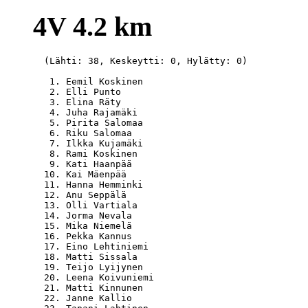
4V 4.2 km
  (Lähti: 38, Keskeytti: 0, Hylätty: 0)

   1. Eemil Koskinen                              
   2. Elli Punto                                  
   3. Elina Räty                                  
   4. Juha Rajamäki                               
   5. Pirita Salomaa                              
   6. Riku Salomaa                                
   7. Ilkka Kujamäki                              
   8. Rami Koskinen                               
   9. Kati Haanpää                                
  10. Kai Mäenpää                                 
  11. Hanna Hemminki                              
  12. Anu Seppälä                                 
  13. Olli Vartiala                               
  14. Jorma Nevala                                
  15. Mika Niemelä                                
  16. Pekka Kannus                                
  17. Eino Lehtiniemi                             
  18. Matti Sissala                               
  19. Teijo Lyijynen                              
  20. Leena Koivuniemi                            
  21. Matti Kinnunen                              
  22. Janne Kallio                                