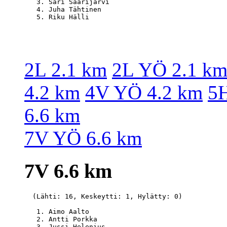
   3. Sari Saarijärvi                             
   4. Juha Tähtinen                               
2L 2.1 km
2L YÖ 2.1 k
4.2 km
4V YÖ 4.2 km
5H
6.6 km
7V YÖ 6.6 km
7V 6.6 km
  (Lähti: 16, Keskeytti: 1, Hylätty: 0)

   1. Aimo Aalto                                  
   2. Antti Porkka                                
   3. Jussi Helenius                              