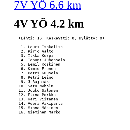
7V YÖ 6.6 km
4V YÖ 4.2 km
  (Lähti: 16, Keskeytti: 0, Hylätty: 0)

   1. Lauri Isokallio                             
   2. Pirjo Aalto                                 
   3. Ilkka Korpi                                 
   4. Tapani Juhonsalo                            
   5. Eemil Koskinen                              
   6. Kimmo Eronen                                
   7. Petri Kuusela                               
   8. Petri Leino                                 
   9. J Rajamäki                                  
  10. Satu Nyholm                                 
  11. Jouko Salonen                               
  12. Elina Porkka                                
  13. Kari Viitanen                               
  14. Veera Väkiparta                             
  15. Minna Mäkinen                               