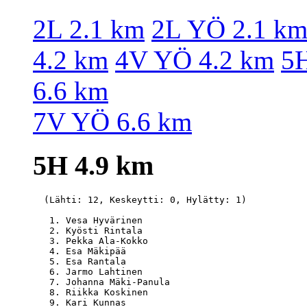
2L 2.1 km
2L YÖ 2.1 k
4.2 km
4V YÖ 4.2 km
5H
6.6 km
7V YÖ 6.6 km
5H 4.9 km
  (Lähti: 12, Keskeytti: 0, Hylätty: 1)

   1. Vesa Hyvärinen                              
   2. Kyösti Rintala                              
   3. Pekka Ala-Kokko                             
   4. Esa Mäkipää                                 
   5. Esa Rantala                                 
   6. Jarmo Lahtinen                              
   7. Johanna Mäki-Panula                         
   8. Riikka Koskinen                             
   9. Kari Kunnas                                 