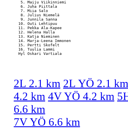
   5. Maiju Viikinniemi                           
   6. Juha Piittala                               
   7. Miia Salo                                   
   8. Julius Niemelä                              
   9. Junnila Sanna                               
  10. Outi Lehtipuu                               
  11. Pekka Ala-Kapee                             
  12. Helena Halla                                
  13. Katja Nieminen                              
  14. Marja-Leena Immonen                         
  15. Pertti Skofelt                              
  16. Tuulia Lammi                                
2L 2.1 km
2L YÖ 2.1 k
4.2 km
4V YÖ 4.2 km
5H
6.6 km
7V YÖ 6.6 km