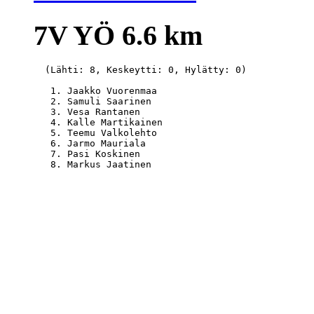
7V YÖ 6.6 km
  (Lähti: 8, Keskeytti: 0, Hylätty: 0)

   1. Jaakko Vuorenmaa                            
   2. Samuli Saarinen                             
   3. Vesa Rantanen                               
   4. Kalle Martikainen                           
   5. Teemu Valkolehto                            
   6. Jarmo Mauriala                              
   7. Pasi Koskinen                               