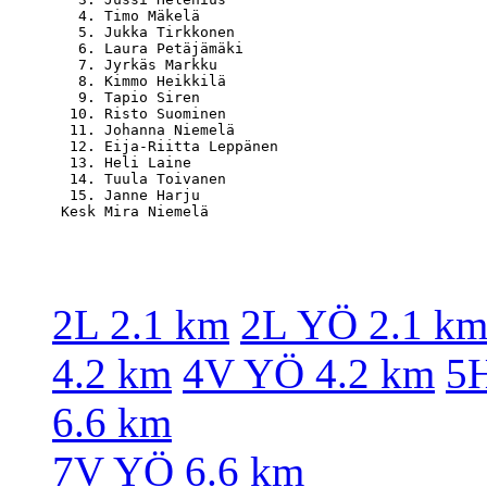
   4. Timo Mäkelä                                 
   5. Jukka Tirkkonen                             
   6. Laura Petäjämäki                            
   7. Jyrkäs Markku                               
   8. Kimmo Heikkilä                              
   9. Tapio Siren                                 
  10. Risto Suominen                              
  11. Johanna Niemelä                             
  12. Eija-Riitta Leppänen                        
  13. Heli Laine                                  
  14. Tuula Toivanen                              
  15. Janne Harju                                 
2L 2.1 km
2L YÖ 2.1 k
4.2 km
4V YÖ 4.2 km
5H
6.6 km
7V YÖ 6.6 km