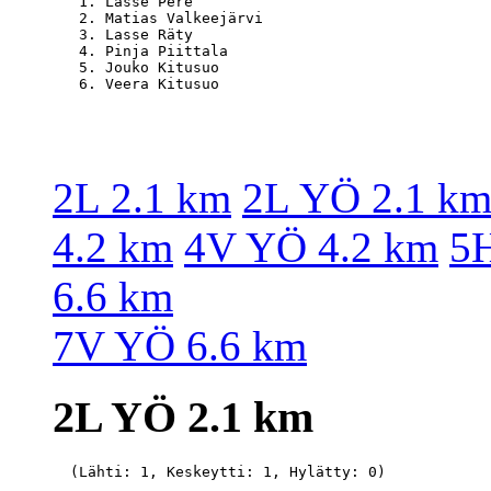
   1. Lasse Pere                                  
   2. Matias Valkeejärvi                          
   3. Lasse Räty                                  
   4. Pinja Piittala                              
   5. Jouko Kitusuo                               
2L 2.1 km
2L YÖ 2.1 k
4.2 km
4V YÖ 4.2 km
5H
6.6 km
7V YÖ 6.6 km
2L YÖ 2.1 km
  (Lähti: 1, Keskeytti: 1, Hylätty: 0)
