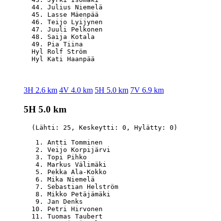
  44. Julius Niemelä                              
  45. Lasse Mäenpää                               
  46. Teijo Lyijynen                              
  47. Juuli Pelkonen                              
  48. Saija Kotala                                
  49. Pia Tiina                                   
  Hyl Rolf Ström                                  
3H 2.6 km
4V 4.0 km
5H 5.0 km
7V 6.9 km
5H 5.0 km
  (Lähti: 25, Keskeytti: 0, Hylätty: 0)

   1. Antti Tomminen                              
   2. Veijo Korpijärvi                            
   3. Topi Pihko                                  
   4. Markus Välimäki                             
   5. Pekka Ala-Kokko                             
   6. Mika Niemelä                                
   7. Sebastian Helström                          
   8. Mikko Petäjämäki                            
   9. Jan Denks                                   
  10. Petri Hirvonen                              
  11. Tuomas Taubert                              