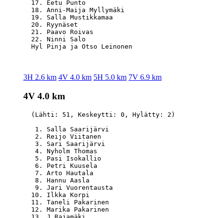
  17. Eetu Punto                                  
  18. Anni-Maija Myllymäki                        
  19. Salla Mustikkamaa                           
  20. Ryynäset                                    
  21. Paavo Roivas                                
  22. Ninni Salo                                  
3H 2.6 km
4V 4.0 km
5H 5.0 km
7V 6.9 km
4V 4.0 km
  (Lähti: 51, Keskeytti: 0, Hylätty: 2)

   1. Salla Saarijärvi                            
   2. Reijo Viitanen                              
   3. Sari Saarijärvi                             
   4. Nyholm Thomas                               
   5. Pasi Isokallio                              
   6. Petri Kuusela                               
   7. Arto Hautala                                
   8. Hannu Aasla                                 
   9. Jari Vuorentausta                           
  10. Ilkka Korpi                                 
  11. Taneli Pakarinen                            
  12. Marika Pakarinen                            
  13. J Rajamäki                                  