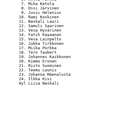
   7. Mika Ketola                                 
   8. Ossi Järvinen                               
   9. Jussi Helenius                              
  10. Rami Koskinen                               
  11. Naskali Lauri                               
  12. Samuli Saarinen                             
  13. Vesa Hyvärinen                              
  14. Fatih Kayaanan                              
  15. Vesa Lainpelto                              
  16. Jukka Tirkkonen                             
  17. Miika Porkka                                
  18. Tero Taubert                                
  19. Johannes Kaikkonen                          
  20. Kimmo Eronen                                
  21. Risto Suominen                              
  22. Teemu Launis                                
  23. Johanna Mäenalusta                          
  24. Ilkka Kivi                                  