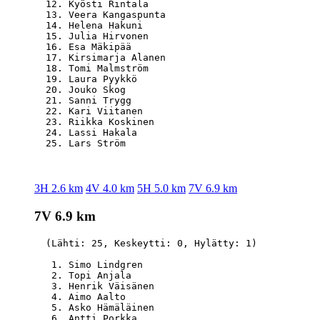
  12. Kyösti Rintala                              
  13. Veera Kangaspunta                           
  14. Helena Hakuni                               
  15. Julia Hirvonen                              
  16. Esa Mäkipää                                 
  17. Kirsimarja Alanen                           
  18. Tomi Malmström                              
  19. Laura Pyykkö                                
  20. Jouko Skog                                  
  21. Sanni Trygg                                 
  22. Kari Viitanen                               
  23. Riikka Koskinen                             
  24. Lassi Hakala                                
3H 2.6 km
4V 4.0 km
5H 5.0 km
7V 6.9 km
7V 6.9 km
  (Lähti: 25, Keskeytti: 0, Hylätty: 1)

   1. Simo Lindgren                               
   2. Topi Anjala                                 
   3. Henrik Väisänen                             
   4. Aimo Aalto                                  
   5. Asko Hämäläinen                             
   6. Antti Porkka                                