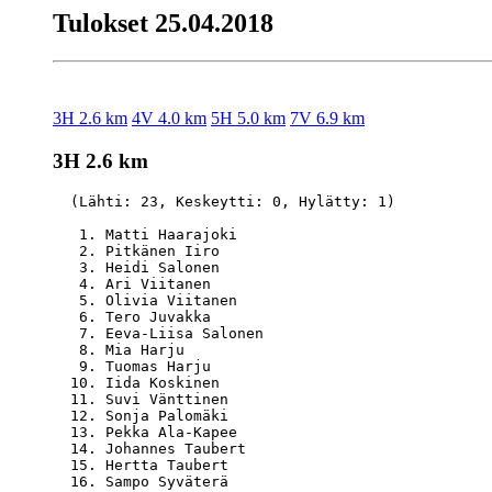
Tulokset 25.04.2018
3H 2.6 km
4V 4.0 km
5H 5.0 km
7V 6.9 km
3H 2.6 km
  (Lähti: 23, Keskeytti: 0, Hylätty: 1)

   1. Matti Haarajoki                             
   2. Pitkänen Iiro                               
   3. Heidi Salonen                               
   4. Ari Viitanen                                
   5. Olivia Viitanen                             
   6. Tero Juvakka                                
   7. Eeva-Liisa Salonen                          
   8. Mia Harju                                   
   9. Tuomas Harju                                
  10. Iida Koskinen                               
  11. Suvi Vänttinen                              
  12. Sonja Palomäki                              
  13. Pekka Ala-Kapee                             
  14. Johannes Taubert                            
  15. Hertta Taubert                              
  16. Sampo Syväterä                              