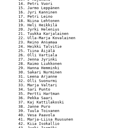
  14. Petri Vuori                                 
  15. Jarmo Leppänen                              
  16. Jyri Kanninen                               
  17. Petri Leino                                 
  18. Niina Lehtonen                              
  19. Heli Heikkilä                               
  20. Jyrki Helenius                              
  21. Tuukka Karjalainen                          
  22. Ulla-Marja Kovalainen                       
  23. Reino Ansamaa                               
  24. Heikki Talvitie                             
  25. Tiina Äijälä                                
  26. Olli Vartiala                               
  27. Jenna Jyrinki                               
  28. Raimo Liukkonen                             
  29. Hanna Hemminki                              
  30. Sakari Nurminen                             
  31. Leena Arjanne                               
  32. Olli Suonurmi                               
  33. Marja Valtari                               
  34. Sari Punto                                  
  35. Pertti Hartman                              
  36. Pekka Saari                                 
  37. Kaj Kattilakoski                            
  38. Janne Puro                                  
  39. Tuula Toivanen                              
  40. Vesa Paavola                                
  41. Marja-Liisa Ruusunen                        
  42. Kiia Isokallio                              
  43. Jyrki Isomäki                               