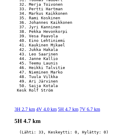
  32. Merja Toivonen                              
  33. Pertti Hartman                              
  34. Markus Kaikkonen                            
  35. Rami Koskinen                               
  36. Johannes Kaikkonen                          
  37. Jyri Kanninen                               
  38. Pekka Hevonkorpi                            
  39. Vesa Paavola                                
  40. Eino Lehtiniemi                             
  41. Kaukinen Mikael                             
  42. Jukka Hakala                                
  43. Leo Saarinen                                
  44. Janne Kallio                                
  45. Teemu Launis                                
  46. Heikki Talvitie                             
  47. Nieminen Marko                              
  48. Tuula Vilkka                                
  49. Ari Järvinen                                
  50. Saija Kotala                                
3H 2.7 km
4V 4.0 km
5H 4.7 km
7V 6.7 km
5H 4.7 km
  (Lähti: 33, Keskeytti: 0, Hylätty: 0)
