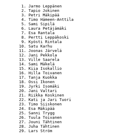
   1. Jarmo Leppänen                              
   2. Tapio Jokinen                               
   3. Petri Mäkipää                               
   4. Timo Hämeen-Anttila                         
   5. Sami Sipilä                                 
   6. Laura Petäjämäki                            
   7. Esa Rantala                                 
   8. Pertti Leppäkoski                           
   9. Kyösti Rintala                              
  10. Satu Karhu                                  
  11. Joonas Järvelä                              
  12. Jani Pekkola                                
  13. Ville Saarela                               
  14. Sami Mäkelä                                 
  15. Kiia Isokallio                              
  16. Hilla Toivanen                              
  17. Tanja Kuokka                                
  18. Ossi Ikonen                                 
  19. Jyrki Isomäki                               
  20. Jani Valtari                                
  21. Riikka Koskinen                             
  22. Kati ja Jari Tuori                          
  23. Timo Siiskonen                              
  24. Esa Mäkipää                                 
  25. Sanni Trygg                                 
  26. Tuula Toivanen                              
  27. Jouni Tähtinen                              
  28. Juha Tähtinen                               
  29. Lars Ström                                  