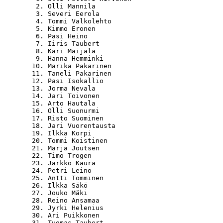
   2. Olli Mannila                                
   3. Severi Eerola                               
   4. Tommi Valkolehto                            
   5. Kimmo Eronen                                
   6. Pasi Heino                                  
   7. Iiris Taubert                               
   8. Kari Maijala                                
   9. Hanna Hemminki                              
  10. Marika Pakarinen                            
  11. Taneli Pakarinen                            
  12. Pasi Isokallio                              
  13. Jorma Nevala                                
  14. Jari Toivonen                               
  15. Arto Hautala                                
  16. Olli Suonurmi                               
  17. Risto Suominen                              
  18. Jari Vuorentausta                           
  19. Ilkka Korpi                                 
  20. Tommi Koistinen                             
  21. Marja Joutsen                               
  22. Timo Trogen                                 
  23. Jarkko Kaura                                
  24. Petri Leino                                 
  25. Antti Tomminen                              
  26. Ilkka Säkö                                  
  27. Jouko Mäki                                  
  28. Reino Ansamaa                               
  29. Jyrki Helenius                              
  30. Ari Puikkonen                               
  31. Tuomas Taubert                              