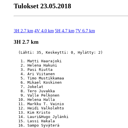
Tulokset 23.05.2018
3H 2.7 km
4V 4.0 km
5H 4.7 km
7V 6.7 km
3H 2.7 km
  (Lähti: 35, Keskeytti: 0, Hylätty: 2)

   1. Matti Haarajoki                             
   2. Helena Hakuni                               
   3. Pasi Riutta                                 
   4. Ari Viitanen                                
   5. Timo Mustikkamaa                            
   6. Mikael Koskinen                             
   7. Jokelat                                     
   8. Tero Juvakka                                
   9. Valle Pelkonen                              
  10. Helena Halla                                
  11. Markku T. Vainio                            
  12. Heidi Valkolehto                            
  13. Kim Kristo                                  
  14. Lauri&Hugo Jylänki                          
  15. Lassi Hakala                                
  16. Sampo Syväterä                              