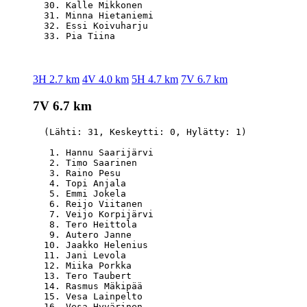
  30. Kalle Mikkonen                              
  31. Minna Hietaniemi                            
  32. Essi Koivuharju                             
3H 2.7 km
4V 4.0 km
5H 4.7 km
7V 6.7 km
7V 6.7 km
  (Lähti: 31, Keskeytti: 0, Hylätty: 1)

   1. Hannu Saarijärvi                            
   2. Timo Saarinen                               
   3. Raino Pesu                                  
   4. Topi Anjala                                 
   5. Emmi Jokela                                 
   6. Reijo Viitanen                              
   7. Veijo Korpijärvi                            
   8. Tero Heittola                               
   9. Autero Janne                                
  10. Jaakko Helenius                             
  11. Jani Levola                                 
  12. Miika Porkka                                
  13. Tero Taubert                                
  14. Rasmus Mäkipää                              
  15. Vesa Lainpelto                              
  16. Vesa Hyvärinen                              