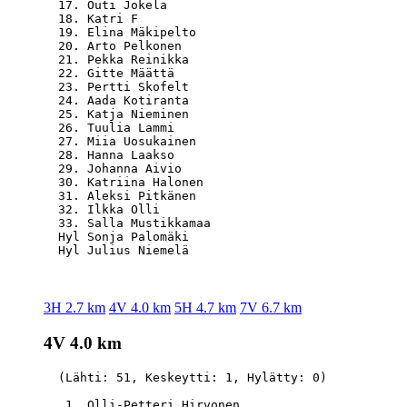
  17. Outi Jokela                                 
  18. Katri F                                     
  19. Elina Mäkipelto                             
  20. Arto Pelkonen                               
  21. Pekka Reinikka                              
  22. Gitte Määttä                                
  23. Pertti Skofelt                              
  24. Aada Kotiranta                              
  25. Katja Nieminen                              
  26. Tuulia Lammi                                
  27. Miia Uosukainen                             
  28. Hanna Laakso                                
  29. Johanna Aivio                               
  30. Katriina Halonen                            
  31. Aleksi Pitkänen                             
  32. Ilkka Olli                                  
  33. Salla Mustikkamaa                           
  Hyl Sonja Palomäki                              
3H 2.7 km
4V 4.0 km
5H 4.7 km
7V 6.7 km
4V 4.0 km
  (Lähti: 51, Keskeytti: 1, Hylätty: 0)

   1. Olli-Petteri Hirvonen                       