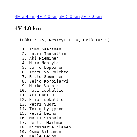
3H 2.4 km
4V 4.0 km
5H 5.0 km
7V 7.2 km
4V 4.0 km
  (Lähti: 25, Keskeytti: 0, Hylätty: 0)

   1. Timo Saarinen                               
   2. Lauri Isokallio                             
   3. Aki Nieminen                                
   4. Mika Mäntylä                                
   5. Jarmo Leppänen                              
   6. Teemu Valkolehto                            
   7. Risto Suominen                              
   8. Veijo Korpijärvi                            
   9. Mikko Vainio                                
  10. Pasi Isokallio                              
  11. Ari Hanttu                                  
  12. Kiia Isokallio                              
  13. Petri Vuori                                 
  14. Teijo Lyijynen                              
  15. Petri Leino                                 
  16. Matti Sissala                               
  17. Pertti Hartman                              
  18. Kirsimarja Alanen                           
  19. Osmo Siltanen                               
  20. Kalle Heino                                 