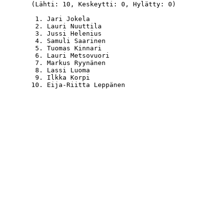
  (Lähti: 10, Keskeytti: 0, Hylätty: 0)

   1. Jari Jokela                                 
   2. Lauri Nuuttila                              
   3. Jussi Helenius                              
   4. Samuli Saarinen                             
   5. Tuomas Kinnari                              
   6. Lauri Metsovuori                            
   7. Markus Ryynänen                             
   8. Lassi Luoma                                 
   9. Ilkka Korpi                                 