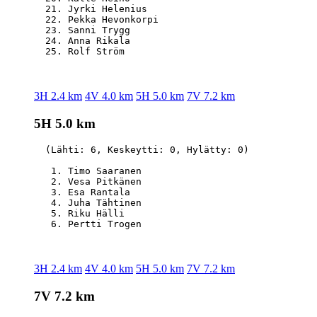
  21. Jyrki Helenius                              
  22. Pekka Hevonkorpi                            
  23. Sanni Trygg                                 
  24. Anna Rikala                                 
3H 2.4 km
4V 4.0 km
5H 5.0 km
7V 7.2 km
5H 5.0 km
  (Lähti: 6, Keskeytti: 0, Hylätty: 0)

   1. Timo Saaranen                               
   2. Vesa Pitkänen                               
   3. Esa Rantala                                 
   4. Juha Tähtinen                               
   5. Riku Hälli                                  
3H 2.4 km
4V 4.0 km
5H 5.0 km
7V 7.2 km
7V 7.2 km