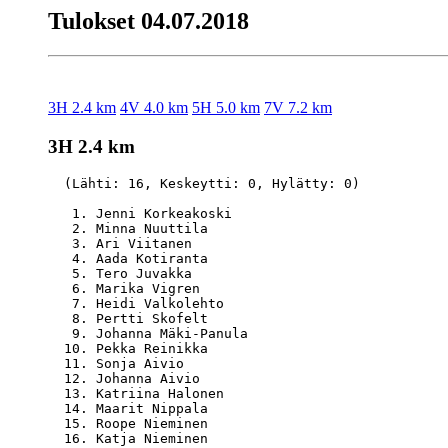
Tulokset 04.07.2018
3H 2.4 km
4V 4.0 km
5H 5.0 km
7V 7.2 km
3H 2.4 km
  (Lähti: 16, Keskeytti: 0, Hylätty: 0)

   1. Jenni Korkeakoski                           
   2. Minna Nuuttila                              
   3. Ari Viitanen                                
   4. Aada Kotiranta                              
   5. Tero Juvakka                                
   6. Marika Vigren                               
   7. Heidi Valkolehto                            
   8. Pertti Skofelt                              
   9. Johanna Mäki-Panula                         
  10. Pekka Reinikka                              
  11. Sonja Aivio                                 
  12. Johanna Aivio                               
  13. Katriina Halonen                            
  14. Maarit Nippala                              
  15. Roope Nieminen                              