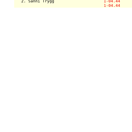
   2. Sanni Trygg                     
1-04.44
1-04.44