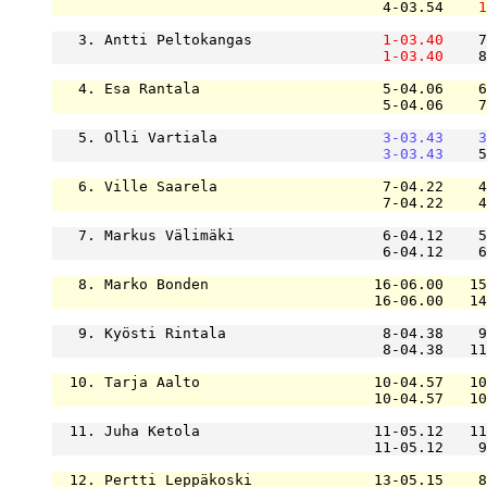
                                      4-03.54    
1
   3. Antti Peltokangas               
1-03.40
    7
1-03.40
    8
   4. Esa Rantala                     5-04.06    6
                                      5-04.06    7
   5. Olli Vartiala                   
3-03.43
3
3-03.43
    5
   6. Ville Saarela                   7-04.22    4
                                      7-04.22    4
   7. Markus Välimäki                 6-04.12    5
                                      6-04.12    6
   8. Marko Bonden                   16-06.00   15
                                     16-06.00   14
   9. Kyösti Rintala                  8-04.38    9
                                      8-04.38   11
  10. Tarja Aalto                    10-04.57   10
                                     10-04.57   10
  11. Juha Ketola                    11-05.12   11
                                     11-05.12    9
  12. Pertti Leppäkoski              13-05.15    8