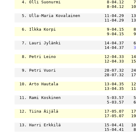
   4. Olli Suonurmi                   8-04.12    7
                                      8-04.12   10
   5. Ulla-Maria Kovalainen          11-04.29   13
                                     11-04.29   13
   6. Ilkka Korpi                     9-04.15    8
                                      9-04.15    9
   7. Lauri Jylänki                  14-04.37    6
                                     14-04.37    
3
   8. Petri Leino                    12-04.33   14
                                     12-04.33   15
   9. Petri Vuori                    28-07.32   24
                                     28-07.32   17
  10. Arto Hautala                   13-04.35   12
                                     13-04.35   11
  11. Rami Koskinen                   5-03.57    5
                                      5-03.57    6
  12. Tiina Äijälä                   17-05.07   17
                                     17-05.07   19
  13. Harri Erkkilä                  15-04.41   10
                                     15-04.41    8