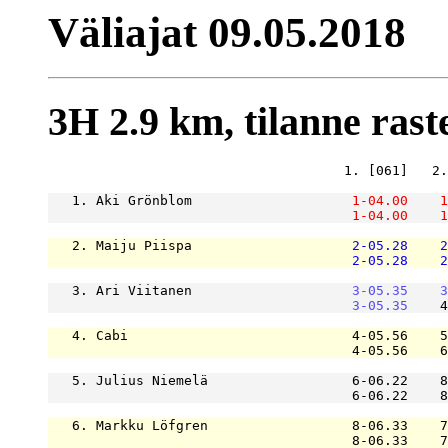
Väliajat 09.05.2018
3H 2.9 km, tilanne raste
                                     1. [061]   2.
   1. Aki Grönblom                    
1-04.00
1
1-04.00
1
   2. Maiju Piispa                    
2-05.28
2
2-05.28
2
   3. Ari Viitanen                    
3-05.35
3
3-05.35
    4
   4. Cabi                            4-05.56    5
                                      4-05.56    6
   5. Julius Niemelä                  6-06.22    8
                                      6-06.22    8
   6. Markku Löfgren                  8-06.33    7
                                      8-06.33    7