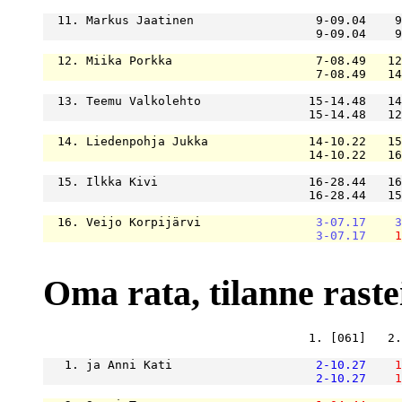
  11. Markus Jaatinen                 9-09.04    9
                                      9-09.04    9
  12. Miika Porkka                    7-08.49   12
                                      7-08.49   14
  13. Teemu Valkolehto               15-14.48   14
                                     15-14.48   12
  14. Liedenpohja Jukka              14-10.22   15
                                     14-10.22   16
  15. Ilkka Kivi                     16-28.44   16
                                     16-28.44   15
  16. Veijo Korpijärvi                
3-07.17
3
3-07.17
1
Oma rata, tilanne rastei
                                     1. [061]   2.
   1. ja Anni Kati                    
2-10.27
1
2-10.27
1