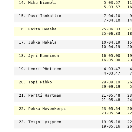
  14. Mika Niemelä                    5-03.57   11
                                      5-03.57   16
  15. Pasi Isokallio                  7-04.10    9
                                      7-04.10   14
  16. Raita Ovaska                   25-06.33   21
                                     25-06.33   18
  17. Jukka Hakala                   10-04.19   15
                                     10-04.19   20
  18. Jyri Kanninen                  16-05.00   19
                                     16-05.00   23
  19. Henri Pöntinen                  4-03.47    4
                                      4-03.47    7
  20. Topi Pihko                     29-09.19   26
                                     29-09.19    5
  21. Pertti Hartman                 21-05.48   23
                                     21-05.48   24
  22. Pekka Hevonkorpi               23-05.54   20
                                     23-05.54   22
  23. Teijo Lyijynen                 19-05.16   22
                                     19-05.16   26