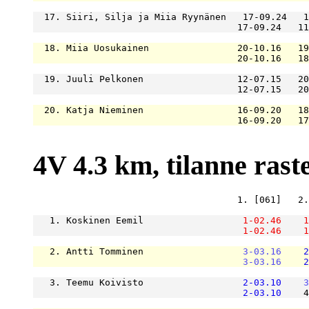
  17. Siiri, Silja ja Miia Ryynänen   17-09.24   1
                                     17-09.24   11
  18. Miia Uosukainen                20-10.16   19
                                     20-10.16   18
  19. Juuli Pelkonen                 12-07.15   20
                                     12-07.15   20
  20. Katja Nieminen                 16-09.20   18
                                     16-09.20   17
4V 4.3 km, tilanne rastei
                                     1. [061]   2.
   1. Koskinen Eemil                  
1-02.46
1
1-02.46
1
   2. Antti Tomminen                  
3-03.16
2
3-03.16
2
   3. Teemu Koivisto                  
2-03.10
3
2-03.10
    4