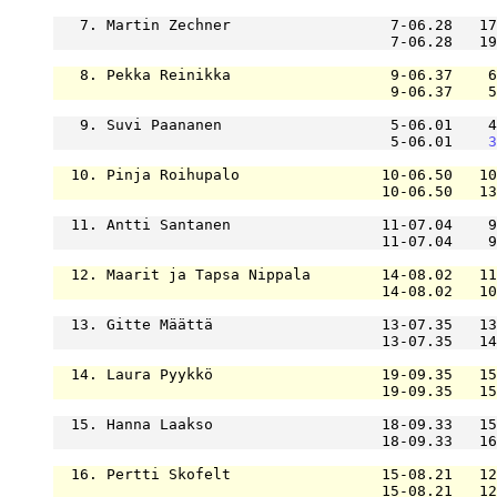
   7. Martin Zechner                  7-06.28   17
                                      7-06.28   19
   8. Pekka Reinikka                  9-06.37    6
                                      9-06.37    5
   9. Suvi Paananen                   5-06.01    4
                                      5-06.01    
3
  10. Pinja Roihupalo                10-06.50   10
                                     10-06.50   13
  11. Antti Santanen                 11-07.04    9
                                     11-07.04    9
  12. Maarit ja Tapsa Nippala        14-08.02   11
                                     14-08.02   10
  13. Gitte Määttä                   13-07.35   13
                                     13-07.35   14
  14. Laura Pyykkö                   19-09.35   15
                                     19-09.35   15
  15. Hanna Laakso                   18-09.33   15
                                     18-09.33   16
  16. Pertti Skofelt                 15-08.21   12
                                     15-08.21   12