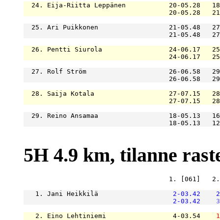
  24. Eija-Riitta Leppänen           20-05.28   18
                                     20-05.28   21
  25. Ari Puikkonen                  21-05.48   27
                                     21-05.48   27
  26. Pentti Siurola                 24-06.17   25
                                     24-06.17   25
  27. Rolf Ström                     26-06.58   29
                                     26-06.58   29
  28. Saija Kotala                   27-07.15   28
                                     27-07.15   28
  29. Reino Ansamaa                  18-05.13   16
                                     18-05.13   12
5H 4.9 km, tilanne raste
                                     1. [061]   2.
   1. Jani Heikkilä                   
2-03.42
2
2-03.42
3
   2. Eino Lehtiniemi                 4-03.54    
1