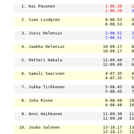
   1. Kai Pasonen                     
1-06.39
1
1-06.39
2
   2. Simo Lindgren                   8-08.53    5
                                      8-08.53    4
   3. Jussi Helenius                  
2-06.51
2
2-06.51
3
   4. Jaakko Helenius                10-09.17    8
                                     10-09.17    8
   5. Petteri Hakala                 12-09.49    7
                                     12-09.49    6
   6. Samuli Saarinen                 4-07.35    4
                                      4-07.35    5
   7. Jukka Tirkkonen                 5-08.45    6
                                      5-08.45    7
   8. Juha Rinne                      6-08.48   10
                                      6-08.48   10
   9. Anni Heikkonen                 11-09.30   11
                                     11-09.30   13
  10. Jouko Salonen                  13-10.17   13
                                     13-10.17   11