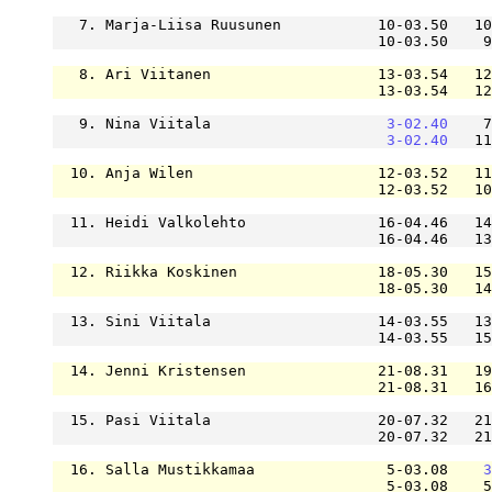
   7. Marja-Liisa Ruusunen           10-03.50   10
                                     10-03.50    9
   8. Ari Viitanen                   13-03.54   12
                                     13-03.54   12
   9. Nina Viitala                    
3-02.40
    7
3-02.40
   11
  10. Anja Wilen                     12-03.52   11
                                     12-03.52   10
  11. Heidi Valkolehto               16-04.46   14
                                     16-04.46   13
  12. Riikka Koskinen                18-05.30   15
                                     18-05.30   14
  13. Sini Viitala                   14-03.55   13
                                     14-03.55   15
  14. Jenni Kristensen               21-08.31   19
                                     21-08.31   16
  15. Pasi Viitala                   20-07.32   21
                                     20-07.32   21
  16. Salla Mustikkamaa               5-03.08    
3
                                      5-03.08    5