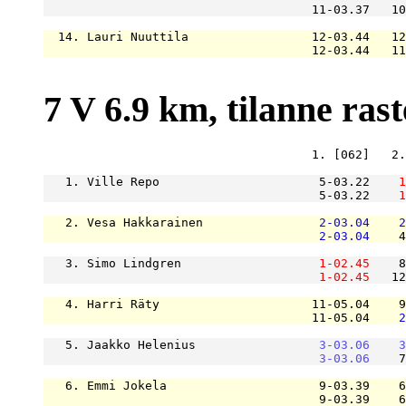
                                     11-03.37   10
  14. Lauri Nuuttila                 12-03.44   12
                                     12-03.44   11
7 V 6.9 km, tilanne raste
                                     1. [062]   2.
   1. Ville Repo                      5-03.22    
1
                                      5-03.22    
1
   2. Vesa Hakkarainen                
2-03.04
2
2-03.04
    4
   3. Simo Lindgren                   
1-02.45
    8
1-02.45
   12
   4. Harri Räty                     11-05.04    9
                                     11-05.04    
2
   5. Jaakko Helenius                 
3-03.06
3
3-03.06
    7
   6. Emmi Jokela                     9-03.39    6
                                      9-03.39    6