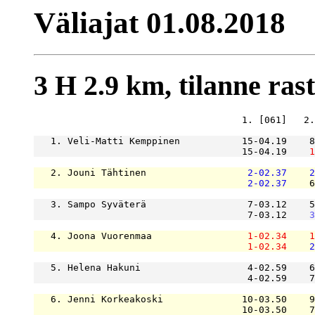
Väliajat 01.08.2018
3 H 2.9 km, tilanne raste
                                     1. [061]   2.
   1. Veli-Matti Kemppinen           15-04.19    8
                                     15-04.19    
1
   2. Jouni Tähtinen                  
2-02.37
2
2-02.37
    6
   3. Sampo Syväterä                  7-03.12    5
                                      7-03.12    
3
   4. Joona Vuorenmaa                 
1-02.34
1
1-02.34
2
   5. Helena Hakuni                   4-02.59    6
                                      4-02.59    7
   6. Jenni Korkeakoski              10-03.50    9
                                     10-03.50    7