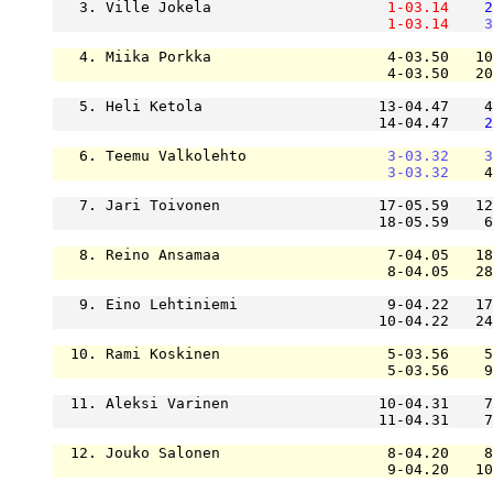
   3. Ville Jokela                    
1-03.14
2
1-03.14
3
   4. Miika Porkka                    4-03.50   10
                                      4-03.50   20
   5. Heli Ketola                    13-04.47    4
                                     14-04.47    
2
   6. Teemu Valkolehto                
3-03.32
3
3-03.32
    4
   7. Jari Toivonen                  17-05.59   12
                                     18-05.59    6
   8. Reino Ansamaa                   7-04.05   18
                                      8-04.05   28
   9. Eino Lehtiniemi                 9-04.22   17
                                     10-04.22   24
  10. Rami Koskinen                   5-03.56    5
                                      5-03.56    9
  11. Aleksi Varinen                 10-04.31    7
                                     11-04.31    7
  12. Jouko Salonen                   8-04.20    8
                                      9-04.20   10