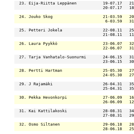
  23. Eija-Riitta Leppänen           19-07.17   21
                                     20-07.17   18
  24. Jouko Skog                     21-03.59   20
                                      6-03.59   31
  25. Petteri Jokela                 22-08.11   25
                                     21-08.11   11
  26. Laura Pyykkö                   23-06.07   32
                                     22-06.07   31
  27. Tarja Vanhatalo-Suonurmi       24-06.15   31
                                     23-06.15   30
  28. Pertti Hartman                 25-05.30   27
                                     24-05.30   27
  29. J Rajamäki                     26-04.31   35
                                     25-04.31   35
  30. Pekka Hevonkorpi               27-06.09   16
                                     26-06.09   12
  31. Kai Kattilakoski               28-08.31   34
                                     27-08.31   29
  32. Osmo Siltanen                  29-06.18   28
                                     28-06.18   25