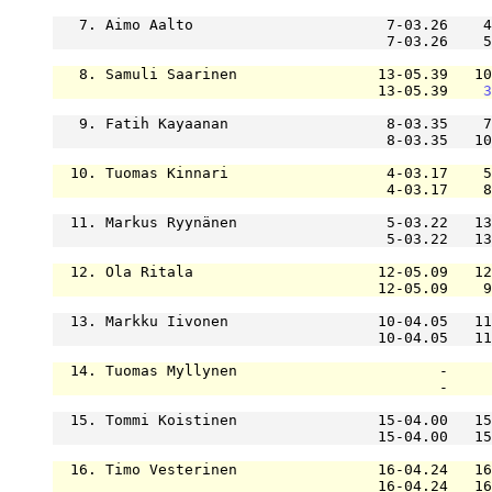
   7. Aimo Aalto                      7-03.26    4
                                      7-03.26    5
   8. Samuli Saarinen                13-05.39   10
                                     13-05.39    
3
   9. Fatih Kayaanan                  8-03.35    7
                                      8-03.35   10
  10. Tuomas Kinnari                  4-03.17    5
                                      4-03.17    8
  11. Markus Ryynänen                 5-03.22   13
                                      5-03.22   13
  12. Ola Ritala                     12-05.09   12
                                     12-05.09    9
  13. Markku Iivonen                 10-04.05   11
                                     10-04.05   11
  14. Tuomas Myllynen                       -     
                                            -     
  15. Tommi Koistinen                15-04.00   15
                                     15-04.00   15
  16. Timo Vesterinen                16-04.24   16
                                     16-04.24   16