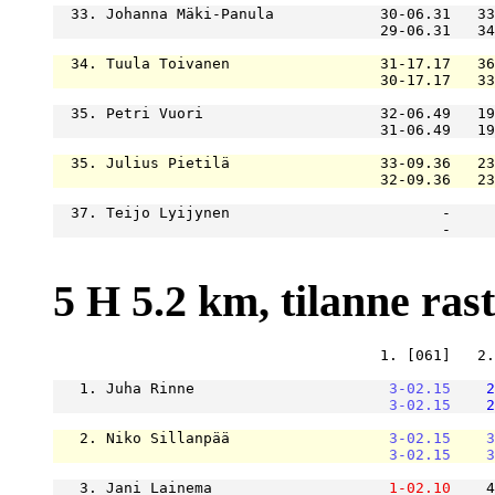
  33. Johanna Mäki-Panula            30-06.31   33
                                     29-06.31   34
  34. Tuula Toivanen                 31-17.17   36
                                     30-17.17   33
  35. Petri Vuori                    32-06.49   19
                                     31-06.49   19
  35. Julius Pietilä                 33-09.36   23
                                     32-09.36   23
  37. Teijo Lyijynen                        -     
                                            -     
5 H 5.2 km, tilanne raste
                                     1. [061]   2.
   1. Juha Rinne                      
3-02.15
2
3-02.15
2
   2. Niko Sillanpää                  
3-02.15
3
3-02.15
3
   3. Jani Lainema                    
1-02.10
    4