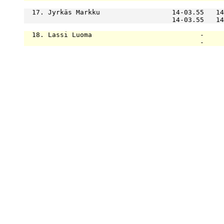
  17. Jyrkäs Markku                  14-03.55   14
                                     14-03.55   14
  18. Lassi Luoma                           -     
                                            -     