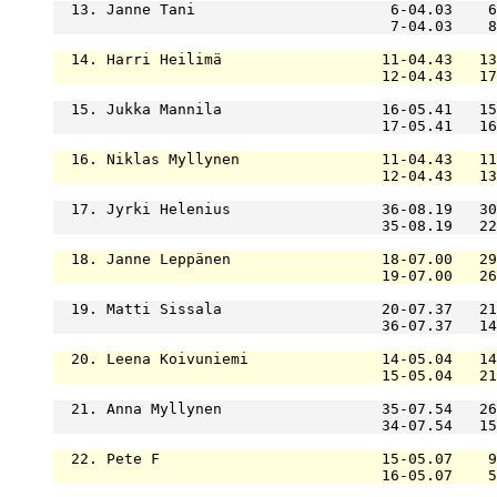
  13. Janne Tani                      6-04.03    6
                                      7-04.03    8
  14. Harri Heilimä                  11-04.43   13
                                     12-04.43   17
  15. Jukka Mannila                  16-05.41   15
                                     17-05.41   16
  16. Niklas Myllynen                11-04.43   11
                                     12-04.43   13
  17. Jyrki Helenius                 36-08.19   30
                                     35-08.19   22
  18. Janne Leppänen                 18-07.00   29
                                     19-07.00   26
  19. Matti Sissala                  20-07.37   21
                                     36-07.37   14
  20. Leena Koivuniemi               14-05.04   14
                                     15-05.04   21
  21. Anna Myllynen                  35-07.54   26
                                     34-07.54   15
  22. Pete F                         15-05.07    9
                                     16-05.07    5