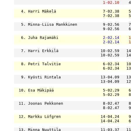
1-02.10
    4
   4. Harri Mäkelä                    7-02.38    5
                                      7-02.38    5
   5. Minna-Liisa Mankkinen           9-02.56    7
                                      9-02.56    6
   6. Juha Rajamäki                   
2-02.14
1
2-02.14
1
   7. Harri Erkkilä                  10-02.59   14
                                     10-02.59   14
   8. Petri Talvitie                  6-02.34   10
                                      6-02.34   13
   9. Kyösti Rintala                 13-04.09   13
                                     13-04.09   12
  10. Esa Mäkipää                     5-02.29    6
                                      5-02.29    8
  11. Joonas Pekkonen                 8-02.47    8
                                      8-02.47    9
  12. Markku Löfgren                 14-04.24    9
                                     14-04.24    6
  13. Minna Nuuttila                 11-03.37   11