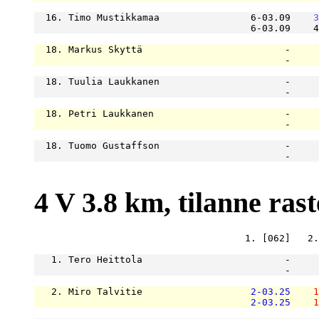
  16. Timo Mustikkamaa                6-03.09    
3
                                      6-03.09    4
  18. Markus Skyttä                         -     
                                            -     
  18. Tuulia Laukkanen                      -     
                                            -     
  18. Petri Laukkanen                       -     
                                            -     
  18. Tuomo Gustaffson                      -     
                                            -     
4 V 3.8 km, tilanne raste
                                     1. [062]   2.
   1. Tero Heittola                         -     
                                            -     
   2. Miro Talvitie                   
2-03.25
1
2-03.25
1