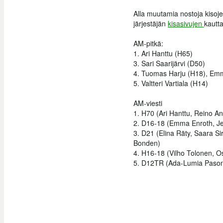
Alla muutamia nostoja kisojen
järjestäjän
kisasivujen
kautta
AM-pitkä:
1. Ari Hanttu (H65)
3.
Sari Saarijärvi (D50)
4. Tuomas Harju (H18), Em
5. Valtteri Vartiala (H14)
AM-viesti
1.
H70 (Ari Hanttu, Reino 
2. D
16-18 (Emma Enroth, Je
3.
D21 (Elina Räty, Saara Sir
Bonden)
4. H16-18 (Vilho Tolonen, Os
5. D12TR (Ada-Lumia Pasonen