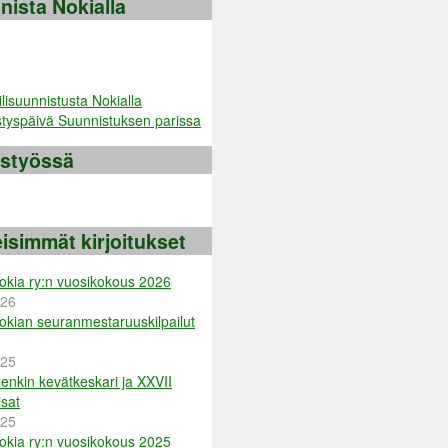
nista Nokialla
istyössä
isimmät kirjoitukset
okia ry:n vuosikokous 2026
026
okian seuranmestaruuskilpailut
025
enkin kevätkeskari ja XXVII
sat
025
okia ry:n vuosikokous 2025