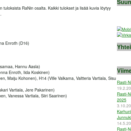
Suun
 tuloksista RaNin osalta. Kaikki tulokset ja lisää kuvia löytyy
.
ma Enroth (D16)
Yhte
Ansamaa, Hannu Aasla)
Viime
nna Enroth, Iida Koskinen)
en, Maiju Kohonen), H14 (Ville Valkama, Valtteria Vartiala, Sisu
Rasti-N
19.2.2
kari Vartiala, Jere Pakarinen)
Rasti-N
, Vanessa Vartiala, Siiri Saarinen)
2025
3.10.2
Karhunl
Junnuki
14.5.2
Rasti-N