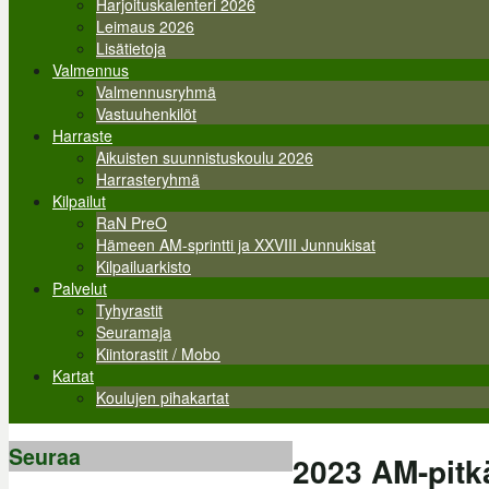
Harjoituskalenteri 2026
Leimaus 2026
Lisätietoja
Valmennus
Valmennusryhmä
Vastuuhenkilöt
Harraste
Aikuisten suunnistuskoulu 2026
Harrasteryhmä
Kilpailut
RaN PreO
Hämeen AM-sprintti ja XXVIII Junnukisat
Kilpailuarkisto
Palvelut
Tyhyrastit
Seuramaja
Kiintorastit / Mobo
Kartat
Koulujen pihakartat
Seuraa
2023 AM-pitkä 