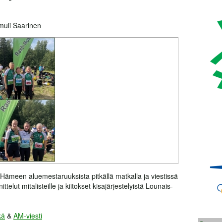
uli Saarinen
 Hämeen aluemestaruuksista pitkällä matkalla ja viestissä
ttelut mitalisteille ja kiitokset kisajärjestelyistä Lounais-
kä
&
AM-viesti