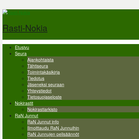
Hyppää pääsisältöön
Rasti-Nokia
Etusivu
Valikko
Seura
Ajankohtaista
Tähtiseura
Toimintakäsikirja
Tiedotus
Jäseneksi seuraan
Yhteystiedot
Tietosuojaseloste
Nokirastit
Nokirastiarkisto
RaN Junnut
RaN Junnut info
Ilmoittaudu RaN Junnuihin
RaN Junnujen pelisäännöt