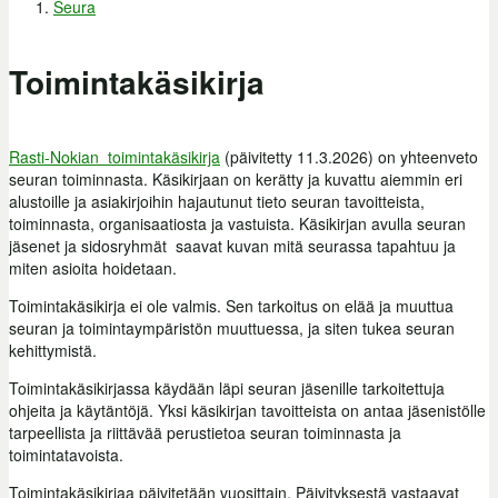
Seura
Olet täällä
Toimintakäsikirja
Rasti-Nokian toimintakäsikirja
(päivitetty 11.3.2026) on yhteenveto
seuran toiminnasta. Käsikirjaan on kerätty ja kuvattu aiemmin eri
alustoille ja asiakirjoihin hajautunut tieto seuran tavoitteista,
toiminnasta, organisaatiosta ja vastuista. Käsikirjan avulla seuran
jäsenet ja sidosryhmät saavat kuvan mitä seurassa tapahtuu ja
miten asioita hoidetaan.
Toimintakäsikirja ei ole valmis. Sen tarkoitus on elää ja muuttua
seuran ja toimintaympäristön muuttuessa, ja siten tukea seuran
kehittymistä.
Toimintakäsikirjassa käydään läpi seuran jäsenille tarkoitettuja
ohjeita ja käytäntöjä. Yksi käsikirjan tavoitteista on antaa jäsenistölle
tarpeellista ja riittävää perustietoa seuran toiminnasta ja
toimintatavoista.
Toimintakäsikirjaa päivitetään vuosittain. Päivityksestä vastaavat