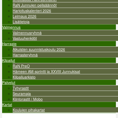
RaN Junnujen pelisäännöt
Harjoituskalenteri 2026
Leimaus 2026
Lisätietoja
Valmennus
Valmennusryhmä
Vastuuhenkilöt
Harraste
Aikuisten suunnistuskoulu 2026
Harrasteryhmä
Kilpailut
RaN PreO
Hämeen AM-sprintti ja XXVIII Junnukisat
Kilpailuarkisto
Palvelut
Tyhyrastit
Seuramaja
Kiintorastit / Mobo
Kartat
Koulujen pihakartat