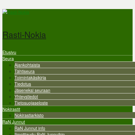
Hyppää pääsisältöön
Rasti-Nokia
Etusivu
Valikko
Seura
Ajankohtaista
Tähtiseura
Toimintakäsikirja
Tiedotus
Jäseneksi seuraan
Yhteystiedot
Tietosuojaseloste
Nokirastit
Nokirastiarkisto
RaN Junnut
RaN Junnut info
Ilmoittaudu RaN Junnuihin