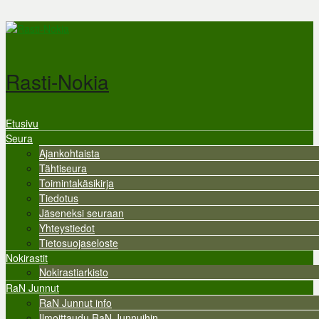
Hyppää pääsisältöön
Rasti-Nokia
Etusivu
Valikko
Seura
Ajankohtaista
Tähtiseura
Toimintakäsikirja
Tiedotus
Jäseneksi seuraan
Yhteystiedot
Tietosuojaseloste
Nokirastit
Nokirastiarkisto
RaN Junnut
RaN Junnut info
Ilmoittaudu RaN Junnuihin