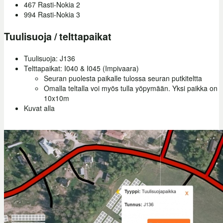
467 Rasti-Nokia 2
994 Rasti-Nokia 3
Tuulisuoja / telttapaikat
Tuulisuoja: J136
Telttapaikat: I040 & I045 (Impivaara)
Seuran puolesta paikalle tulossa seuran putkiteltta
Omalla teltalla voi myös tulla yöpymään. Yksi paikka on
10x10m
Kuvat alla