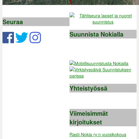
Seuraa
Suunnista Nokialla
Yhteistyössä
Viimeisimmät
kirjoitukset
Rasti-Nokia ry:n vuosikokous