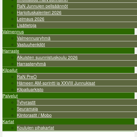
RaN Junnujen pelisäännöt
Harjoituskalenteri 2026
Leimaus 2026
Lisätietoja
Valmennus
Valmennusryhmä
Vastuuhenkilöt
Harraste
Aikuisten suunnistuskoulu 2026
Harrasteryhmä
Kilpailut
RaN PreO
Hämeen AM-sprintti ja XXVIII Junnukisat
Kilpailuarkisto
Palvelut
Tyhyrastit
Seuramaja
Kiintorastit / Mobo
Kartat
Koulujen pihakartat