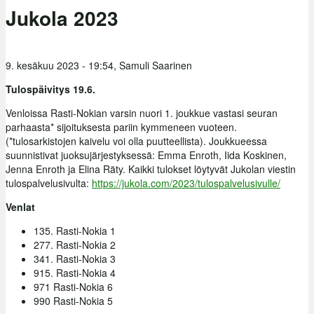
Jukola 2023
9. kesäkuu 2023 - 19:54,
Samuli Saarinen
Tulospäivitys 19.6.
Venloissa Rasti-Nokian varsin nuori 1. joukkue vastasi seuran
parhaasta* sijoituksesta pariin kymmeneen vuoteen.
(*tulosarkistojen kaivelu voi olla puutteellista). Joukkueessa
suunnistivat juoksujärjestyksessä: Emma Enroth, Iida Koskinen,
Jenna Enroth ja Elina Räty. Kaikki tulokset löytyvät Jukolan viestin
tulospalvelusivulta:
https://jukola.com/2023/tulospalvelusivulle/
Venlat
135. Rasti-Nokia 1
277. Rasti-Nokia 2
341. Rasti-Nokia 3
915. Rasti-Nokia 4
971 Rasti-Nokia 6
990 Rasti-Nokia 5