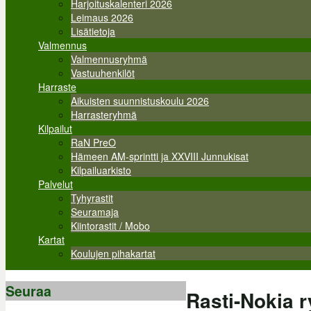
Harjoituskalenteri 2026
Leimaus 2026
Lisätietoja
Valmennus
Valmennusryhmä
Vastuuhenkilöt
Harraste
Aikuisten suunnistuskoulu 2026
Harrasteryhmä
Kilpailut
RaN PreO
Hämeen AM-sprintti ja XXVIII Junnukisat
Kilpailuarkisto
Palvelut
Tyhyrastit
Seuramaja
Kiintorastit / Mobo
Kartat
Koulujen pihakartat
Seuraa
Rasti-Nokia 