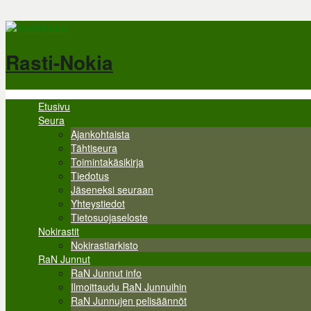
Hyppää pääsisältöön
Rasti-Nokia
Etusivu
Valikko
Seura
Ajankohtaista
Tähtiseura
Toimintakäsikirja
Tiedotus
Jäseneksi seuraan
Yhteystiedot
Tietosuojaseloste
Nokirastit
Nokirastiarkisto
RaN Junnut
RaN Junnut info
Ilmoittaudu RaN Junnuihin
RaN Junnujen pelisäännöt