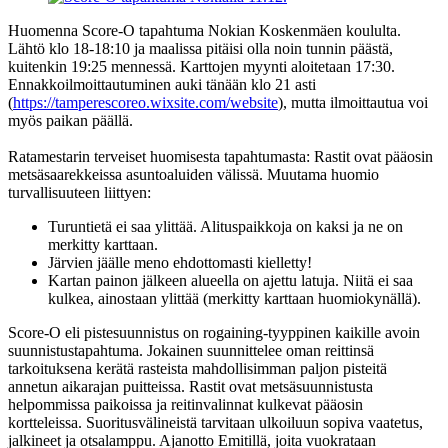
Huomenna Score-O tapahtuma Nokian Koskenmäen koululta.
Lähtö klo 18-18:10 ja maalissa pitäisi olla noin tunnin päästä,
kuitenkin 19:25 mennessä. Karttojen myynti aloitetaan 17:30.
Ennakkoilmoittautuminen auki tänään klo 21 asti
(
https://tamperescoreo.wixsite.com/website
)
, mutta ilmoittautua voi
myös paikan päällä.
Ratamestarin terveiset huomisesta tapahtumasta: Rastit ovat pääosin
metsäsaarekkeissa asuntoaluiden välissä. Muutama huomio
turvallisuuteen liittyen:
Turuntietä ei saa ylittää. Alituspaikkoja on kaksi ja ne on
merkitty karttaan.
Järvien jäälle meno ehdottomasti kielletty!
Kartan painon jälkeen alueella on ajettu latuja. Niitä ei saa
kulkea, ainostaan ylittää (merkitty karttaan huomiokynällä).
Score-O eli pistesuunnistus on rogaining-tyyppinen kaikille avoin
suunnistustapahtuma. Jokainen suunnittelee oman reittinsä
tarkoituksena kerätä rasteista mahdollisimman paljon pisteitä
annetun aikarajan puitteissa. Rastit ovat metsäsuunnistusta
helpommissa paikoissa ja reitinvalinnat kulkevat pääosin
kortteleissa. Suoritusvälineistä tarvitaan ulkoiluun sopiva vaatetus,
jalkineet ja otsalamppu. Ajanotto Emitillä, joita vuokrataan