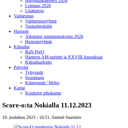
Harjoituskalenteri 2026
Leimaus 2026
Lisätietoja
Valmennus
Valmennusryhmä
Vastuuhenkilöt
Harraste
Aikuisten suunnistuskoulu 2026
Harrasteryhmä
Kilpailut
RaN PreO
Hämeen AM-sprintti ja XXVIII Junnukisat
Kilpailuarkisto
Palvelut
Tyhyrastit
Seuramaja
Kiintorastit / Mobo
Kartat
Koulujen pihakartat
Score-o:ta Nokialla 11.12.2023
10. joulukuu 2023 - 16:51,
Samuli Saarinen