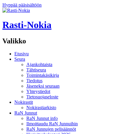
Hyppää pääsisältöön
Rasti-Nokia
Valikko
Etusivu
Seura
Ajankohtaista
Tähtiseura
Toimintakäsikirja
Tiedotus
Jäseneksi seuraan
Yhteystiedot
Tietosuojaseloste
Nokirastit
Nokirastiarkisto
RaN Junnut
RaN Junnut info
Ilmoittaudu RaN Junnuihin
RaN Junnujen pelisäännöt