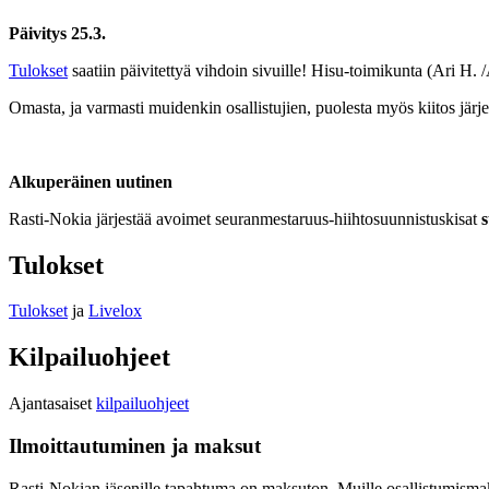
Päivitys 25.3.
Tulokset
saatiin päivitettyä vihdoin sivuille! Hisu-toimikunta (Ari H. /
Omasta, ja varmasti muidenkin osallistujien, puolesta myös kiitos järjes
Alkuperäinen uutinen
Rasti-Nokia järjestää avoimet seuranmestaruus-hiihtosuunnistuskisat
s
Tulokset
Tulokset
ja
Livelox
Kilpailuohjeet
Ajantasaiset
kilpailuohjeet
Ilmoittautuminen ja maksut
Rasti-Nokian jäsenille tapahtuma on maksuton. Muille osallistumismaks