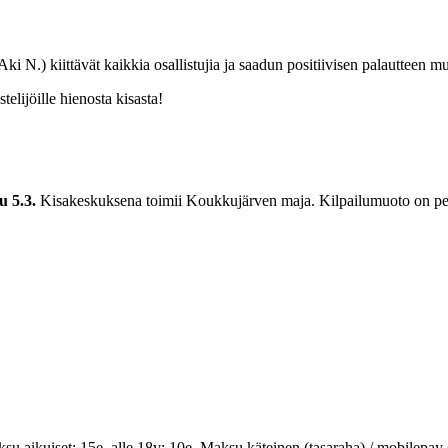
Aki N.) kiittävät kaikkia osallistujia ja saadun positiivisen palautteen 
telijöille hienosta kisasta!
u 5.3.
Kisakeskuksena toimii Koukkujärven maja. Kilpailumuoto on peri
u aikuiset: 15e, alle 18v: 10e. Maksu käteinen (tasaraha) / mobilepay 