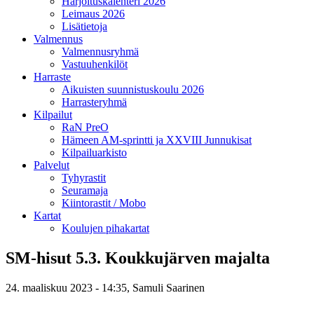
Harjoituskalenteri 2026
Leimaus 2026
Lisätietoja
Valmennus
Valmennusryhmä
Vastuuhenkilöt
Harraste
Aikuisten suunnistuskoulu 2026
Harrasteryhmä
Kilpailut
RaN PreO
Hämeen AM-sprintti ja XXVIII Junnukisat
Kilpailuarkisto
Palvelut
Tyhyrastit
Seuramaja
Kiintorastit / Mobo
Kartat
Koulujen pihakartat
SM-hisut 5.3. Koukkujärven majalta
24. maaliskuu 2023 - 14:35,
Samuli Saarinen