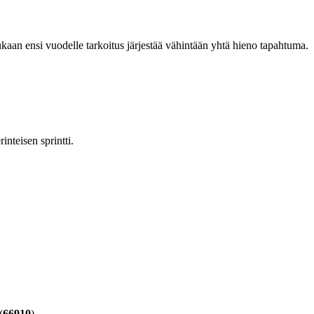
mukaan ensi vuodelle tarkoitus järjestää vähintään yhtä hieno tapahtuma.
nteisen sprintti.
(
66910
)