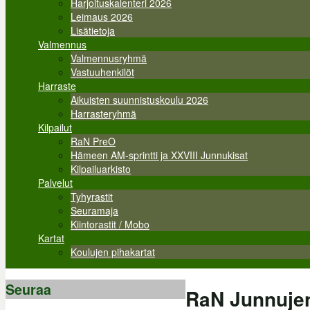
Harjoituskalenteri 2026
Leimaus 2026
Lisätietoja
Valmennus
Valmennusryhmä
Vastuuhenkilöt
Harraste
Aikuisten suunnistuskoulu 2026
Harrasteryhmä
Kilpailut
RaN PreO
Hämeen AM-sprintti ja XXVIII Junnukisat
Kilpailuarkisto
Palvelut
Tyhyrastit
Seuramaja
Kiintorastit / Mobo
Kartat
Koulujen pihakartat
Seuraa
RaN Junnujen