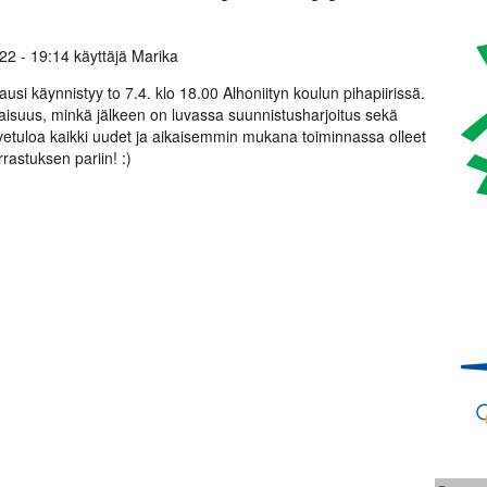
22 - 19:14
käyttäjä
Marika
i käynnistyy to 7.4. klo 18.00 Alhoniityn koulun pihapiirissä.
ilaisuus, minkä jälkeen on luvassa suunnistusharjoitus sekä
Tervetuloa kaikki uudet ja aikaisemmin mukana toiminnassa olleet
astuksen pariin! :)