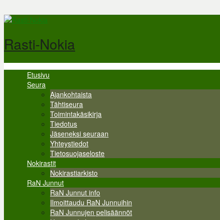
Hyppää pääsisältöön
Rasti-Nokia
Etusivu
Valikko
Seura
Ajankohtaista
Tähtiseura
Toimintakäsikirja
Tiedotus
Jäseneksi seuraan
Yhteystiedot
Tietosuojaseloste
Nokirastit
Nokirastiarkisto
RaN Junnut
RaN Junnut info
Ilmoittaudu RaN Junnuihin
RaN Junnujen pelisäännöt