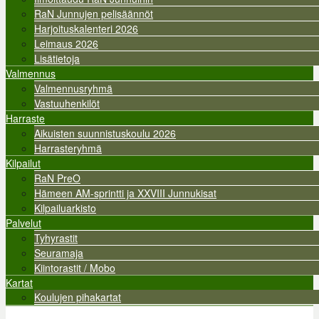
RaN Junnujen pelisäännöt
Harjoituskalenteri 2026
Leimaus 2026
Lisätietoja
Valmennus
Valmennusryhmä
Vastuuhenkilöt
Harraste
Aikuisten suunnistuskoulu 2026
Harrasteryhmä
Kilpailut
RaN PreO
Hämeen AM-sprintti ja XXVIII Junnukisat
Kilpailuarkisto
Palvelut
Tyhyrastit
Seuramaja
Kiintorastit / Mobo
Kartat
Koulujen pihakartat