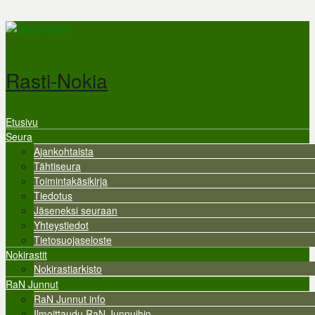
Hyppää pääsisältöön
Rasti-Nokia
Etusivu
Valikko
Seura
Ajankohtaista
Tähtiseura
Toimintakäsikirja
Tiedotus
Jäseneksi seuraan
Yhteystiedot
Tietosuojaseloste
Nokirastit
Nokirastiarkisto
RaN Junnut
RaN Junnut info
Ilmoittaudu RaN Junnuihin