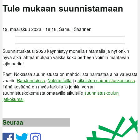
Tule mukaan suunnistamaan
19. maaliskuu 2023 - 18:18,
Samuli Saarinen
Suunnistuskausi 2023 käynnistyy monella rintamalla ja nyt onkin
hyvä aika lähteä mukaan vaikka koko perheen voimin mahtavan
lajin pariin!
Rasti-Nokiassa suunnistusta on mahdollista harrastaa aina vauvasta
vaariin
RanJunnuissa
,
Nokirasteilla
ja
aikuisten suunnistuskoulussa
.
Tänä keväänä on myös tarjolla jo jonkin verran
suunnistuskokemusta omaaville aikuisille
suunnistuskoulun
jatkokurssi
.
Seuraa