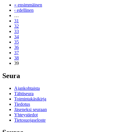
« ensimmäinen
‹ edellinen
…
31
32
33
34
35
36
37
38
39
Seura
Ajankohtaista
Tähtiseura
Toimintakäsikirja
Tiedotus
Jäseneksi seuraan
Yhteystiedot
Tietosuojaseloste