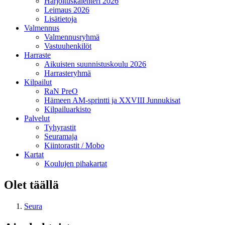
Harjoituskalenteri 2026
Leimaus 2026
Lisätietoja
Valmennus
Valmennusryhmä
Vastuuhenkilöt
Harraste
Aikuisten suunnistuskoulu 2026
Harrasteryhmä
Kilpailut
RaN PreO
Hämeen AM-sprintti ja XXVIII Junnukisat
Kilpailuarkisto
Palvelut
Tyhyrastit
Seuramaja
Kiintorastit / Mobo
Kartat
Koulujen pihakartat
Olet täällä
Seura