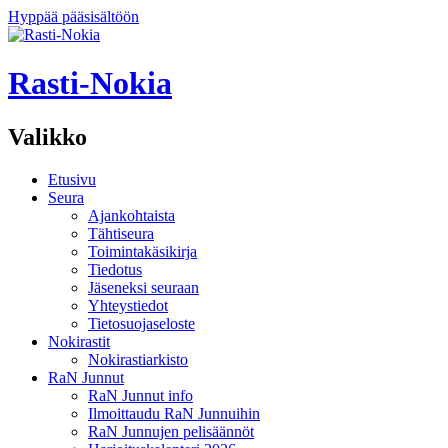
Hyppää pääsisältöön
Rasti-Nokia
Valikko
Etusivu
Seura
Ajankohtaista
Tähtiseura
Toimintakäsikirja
Tiedotus
Jäseneksi seuraan
Yhteystiedot
Tietosuojaseloste
Nokirastit
Nokirastiarkisto
RaN Junnut
RaN Junnut info
Ilmoittaudu RaN Junnuihin
RaN Junnujen pelisäännöt