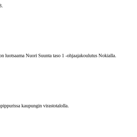
3.
on luotsaama Nuori Suunta taso 1 -ohjaajakoulutus Nokialla.
pippurissa kaupungin virastotalolla.