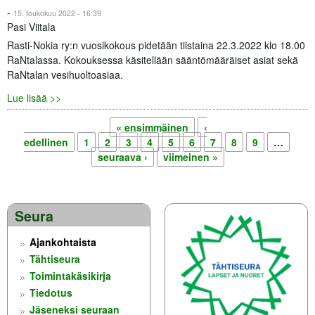
-
15. toukokuu 2022 - 16:39
Pasi Viitala
Rasti-Nokia ry:n vuosikokous pidetään tiistaina 22.3.2022 klo 18.00
RaNtalassa. Kokouksessa käsitellään sääntömääräiset asiat sekä
RaNtalan vesihuoltoasiaa.
Lue lisää >>
« ensimmäinen
‹
Sivut
edellinen
1
2
3
4
5
6
7
8
9
…
seuraava ›
viimeinen »
Seura
Ajankohtaista
Tähtiseura
Toimintakäsikirja
Tiedotus
Jäseneksi seuraan