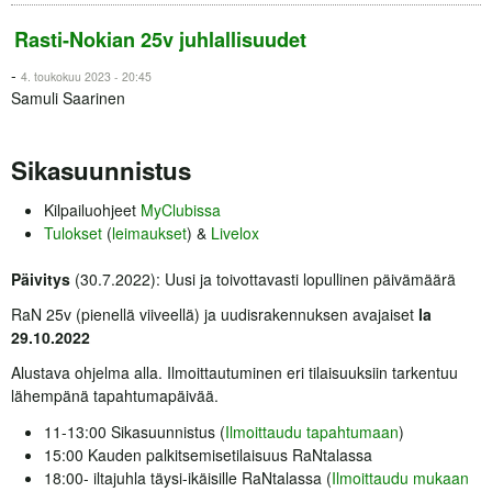
Rasti-Nokian 25v juhlallisuudet
-
4. toukokuu 2023 - 20:45
Samuli Saarinen
Sikasuunnistus
Kilpailuohjeet
MyClubissa
Tulokset
(
leimaukset
) &
Livelox
Päivitys
(30.7.2022): Uusi ja toivottavasti lopullinen päivämäärä
RaN 25v (pienellä viiveellä) ja uudisrakennuksen avajaiset
la
29.10.2022
Alustava ohjelma alla. Ilmoittautuminen eri tilaisuuksiin tarkentuu
lähempänä tapahtumapäivää.
11-13:00 Sikasuunnistus (
Ilmoittaudu tapahtumaan
)
15:00 Kauden palkitsemisetilaisuus RaNtalassa
18:00- iltajuhla täysi-ikäisille RaNtalassa (
Ilmoittaudu mukaan