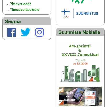
Yhteystiedot
Tietosuojaseloste
Seuraa
Suunnista Nokialla