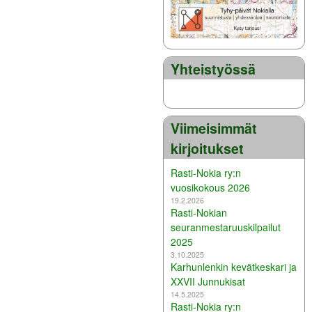
Yhteistyössä
Viimeisimmät
kirjoitukset
Rasti-Nokia ry:n
vuosikokous 2026
19.2.2026
Rasti-Nokian
seuranmestaruuskilpailut
2025
3.10.2025
Karhunlenkin kevätkeskari ja
XXVII Junnukisat
14.5.2025
Rasti-Nokia ry:n