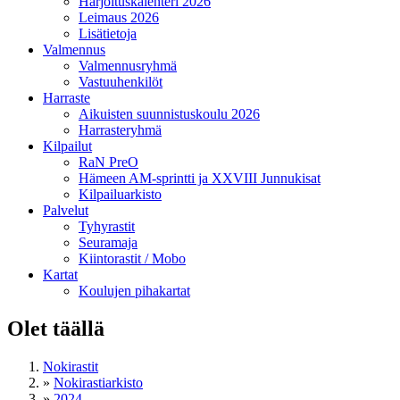
Harjoituskalenteri 2026
Leimaus 2026
Lisätietoja
Valmennus
Valmennusryhmä
Vastuuhenkilöt
Harraste
Aikuisten suunnistuskoulu 2026
Harrasteryhmä
Kilpailut
RaN PreO
Hämeen AM-sprintti ja XXVIII Junnukisat
Kilpailuarkisto
Palvelut
Tyhyrastit
Seuramaja
Kiintorastit / Mobo
Kartat
Koulujen pihakartat
Olet täällä
Nokirastit
»
Nokirastiarkisto
»
2024