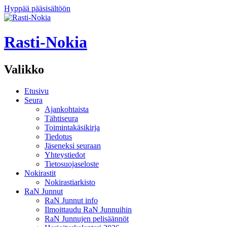
Hyppää pääsisältöön
Rasti-Nokia
Valikko
Etusivu
Seura
Ajankohtaista
Tähtiseura
Toimintakäsikirja
Tiedotus
Jäseneksi seuraan
Yhteystiedot
Tietosuojaseloste
Nokirastit
Nokirastiarkisto
RaN Junnut
RaN Junnut info
Ilmoittaudu RaN Junnuihin
RaN Junnujen pelisäännöt