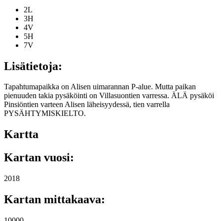
2L
3H
4V
5H
7V
Lisätietoja:
Tapahtumapaikka on Alisen uimarannan P-alue. Mutta paikan
pienuuden takia pysäköinti on Villasuontien varressa. ÄLÄ pysäköi
Pinsiöntien varteen Alisen läheisyydessä, tien varrella
PYSÄHTYMISKIELTO.
Kartta
Kartan vuosi:
2018
Kartan mittakaava:
10000