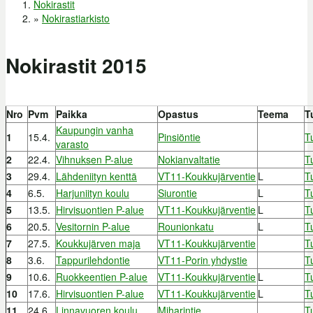
Nokirastit
Olet täällä
»
Nokirastiarkisto
Nokirastit 2015
Nro
Pvm
Paikka
Opastus
Teema
T
Kaupungin vanha
1
15.4.
Pinsiöntie
T
varasto
2
22.4.
Vihnuksen P-alue
Nokianvaltatie
T
3
29.4.
Lähdeniityn kenttä
VT11-Koukkujärventie
L
T
4
6.5.
Harjuniityn koulu
Siurontie
L
T
5
13.5.
Hirvisuontien P-alue
VT11-Koukkujärventie
L
T
6
20.5.
Vesitornin P-alue
Rounionkatu
L
T
7
27.5.
Koukkujärven maja
VT11-Koukkujärventie
T
8
3.6.
Tappurilehdontie
VT11-Porin yhdystie
T
9
10.6.
Ruokkeentien P-alue
VT11-Koukkujärventie
L
T
10
17.6.
Hirvisuontien P-alue
VT11-Koukkujärventie
L
T
11
24.6.
Linnavuoren koulu
Miharintie
T