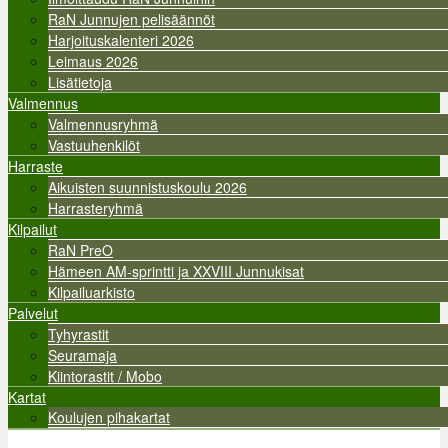
RaN Junnujen pelisäännöt
Harjoituskalenteri 2026
Leimaus 2026
Lisätietoja
Valmennus
Valmennusryhmä
Vastuuhenkilöt
Harraste
Aikuisten suunnistuskoulu 2026
Harrasteryhmä
Kilpailut
RaN PreO
Hämeen AM-sprintti ja XXVIII Junnukisat
Kilpailuarkisto
Palvelut
Tyhyrastit
Seuramaja
Kiintorastit / Mobo
Kartat
Koulujen pihakartat