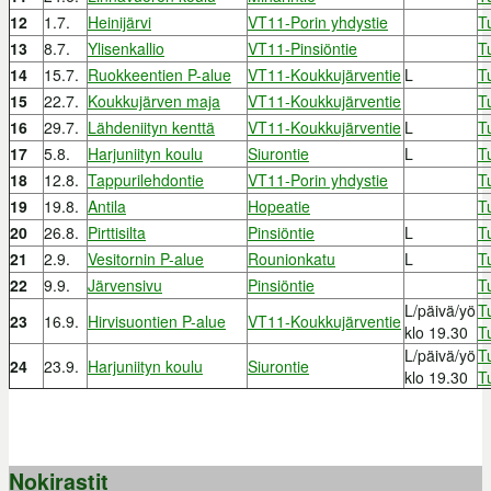
12
1.7.
Heinijärvi
VT11-Porin yhdystie
T
13
8.7.
Ylisenkallio
VT11-Pinsiöntie
T
14
15.7.
Ruokkeentien P-alue
VT11-Koukkujärventie
L
T
15
22.7.
Koukkujärven maja
VT11-Koukkujärventie
T
16
29.7.
Lähdeniityn kenttä
VT11-Koukkujärventie
L
T
17
5.8.
Harjuniityn koulu
Siurontie
L
T
18
12.8.
Tappurilehdontie
VT11-Porin yhdystie
T
19
19.8.
Antila
Hopeatie
T
20
26.8.
Pirttisilta
Pinsiöntie
L
T
21
2.9.
Vesitornin P-alue
Rounionkatu
L
T
22
9.9.
Järvensivu
Pinsiöntie
T
L/päivä/yö
T
23
16.9.
Hirvisuontien P-alue
VT11-Koukkujärventie
klo 19.30
T
L/päivä/yö
T
24
23.9.
Harjuniityn koulu
Siurontie
klo 19.30
T
Nokirastit