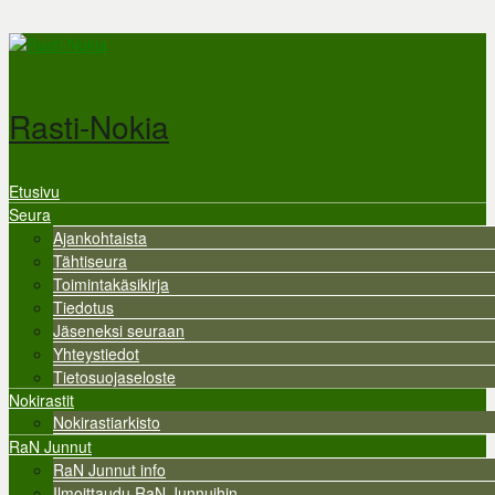
Hyppää pääsisältöön
Rasti-Nokia
Etusivu
Valikko
Seura
Ajankohtaista
Tähtiseura
Toimintakäsikirja
Tiedotus
Jäseneksi seuraan
Yhteystiedot
Tietosuojaseloste
Nokirastit
Nokirastiarkisto
RaN Junnut
RaN Junnut info
Ilmoittaudu RaN Junnuihin