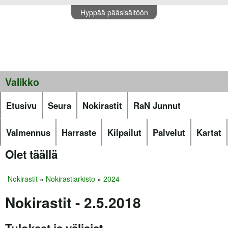
Hyppää pääsisältöön
Valikko
Etusivu
Seura
Nokirastit
RaN Junnut
Valmennus
Harraste
Kilpailut
Palvelut
Kartat
Olet täällä
Nokirastit
»
Nokirastiarkisto
»
2024
Nokirastit - 2.5.2018
Tulokset ja väliajat