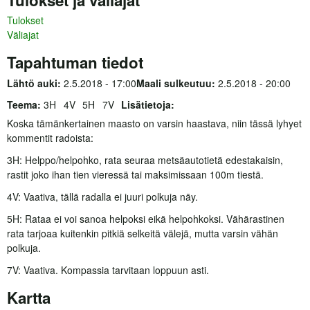
Tulokset
Väliajat
Tapahtuman tiedot
Lähtö auki:
2.5.2018 - 17:00
Maali sulkeutuu:
2.5.2018 - 20:00
Teema:
3H
4V
5H
7V
Lisätietoja:
Koska tämänkertainen maasto on varsin haastava, niin tässä lyhyet
kommentit radoista:
3H: Helppo/helpohko, rata seuraa metsäautotietä edestakaisin,
rastit joko ihan tien vieressä tai maksimissaan 100m tiestä.
4V: Vaativa, tällä radalla ei juuri polkuja näy.
5H: Rataa ei voi sanoa helpoksi eikä helpohkoksi. Vähärastinen
rata tarjoaa kuitenkin pitkiä selkeitä välejä, mutta varsin vähän
polkuja.
7V: Vaativa. Kompassia tarvitaan loppuun asti.
Kartta