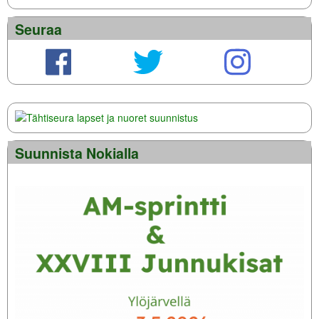
Seuraa
Suunnista Nokialla