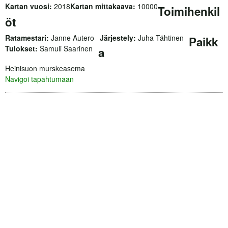
Kartan vuosi:
2018
Kartan mittakaava:
10000
Toimihenkil
öt
Ratamestari:
Janne Autero
Järjestely:
Juha Tähtinen
Paikk
Tulokset:
Samuli Saarinen
a
Heinisuon murskeasema
Navigoi tapahtumaan