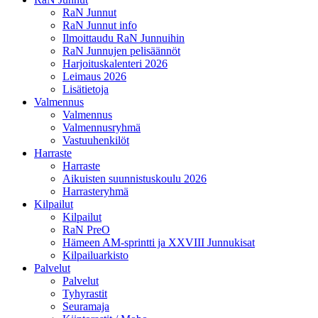
RaN Junnut
RaN Junnut info
Ilmoittaudu RaN Junnuihin
RaN Junnujen pelisäännöt
Harjoituskalenteri 2026
Leimaus 2026
Lisätietoja
Valmennus
Valmennus
Valmennusryhmä
Vastuuhenkilöt
Harraste
Harraste
Aikuisten suunnistuskoulu 2026
Harrasteryhmä
Kilpailut
Kilpailut
RaN PreO
Hämeen AM-sprintti ja XXVIII Junnukisat
Kilpailuarkisto
Palvelut
Palvelut
Tyhyrastit
Seuramaja