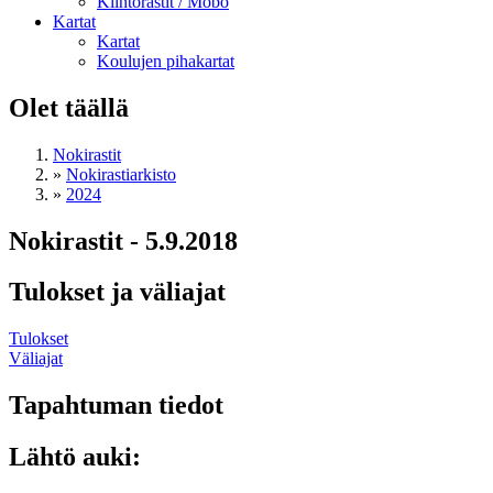
Kiintorastit / Mobo
Kartat
Kartat
Koulujen pihakartat
Olet täällä
Nokirastit
»
Nokirastiarkisto
»
2024
Nokirastit - 5.9.2018
Tulokset ja väliajat
Tulokset
Väliajat
Tapahtuman tiedot
Lähtö auki: