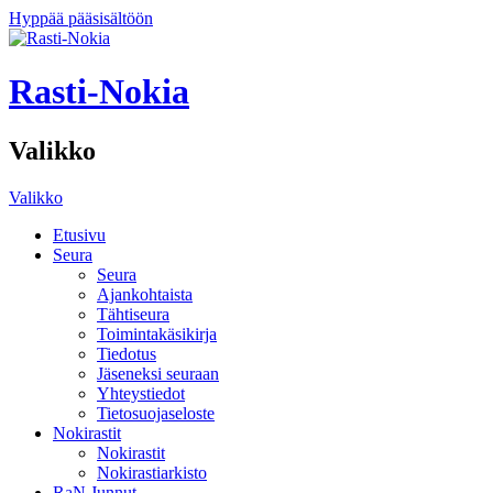
Hyppää pääsisältöön
Rasti-Nokia
Valikko
Valikko
Etusivu
Seura
Seura
Ajankohtaista
Tähtiseura
Toimintakäsikirja
Tiedotus
Jäseneksi seuraan
Yhteystiedot
Tietosuojaseloste
Nokirastit
Nokirastit
Nokirastiarkisto
RaN Junnut