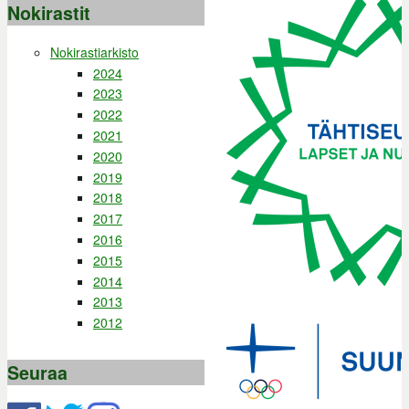
Nokirastit
Nokirastiarkisto
2024
2023
2022
2021
2020
2019
2018
2017
2016
2015
2014
2013
2012
Seuraa