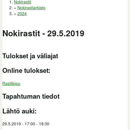
Nokirastit
Olet täällä
»
Nokirastiarkisto
»
2024
Nokirastit - 29.5.2019
Tulokset ja väliajat
Online tulokset:
Rastilippu
Tapahtuman tiedot
Lähtö auki:
29.5.2019 -
17:00
-
18:30