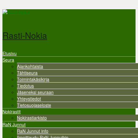
Hyppää pääsisältöön
Rasti-Nokia
Etusivu
Valikko
Seura
Ajankohtaista
Tähtiseura
Toimintakäsikirja
Tiedotus
Jäseneksi seuraan
Yhteystiedot
Tietosuojaseloste
Nokirastit
Nokirastiarkisto
RaN Junnut
RaN Junnut info
Ilmoittaudu RaN Junnuihin