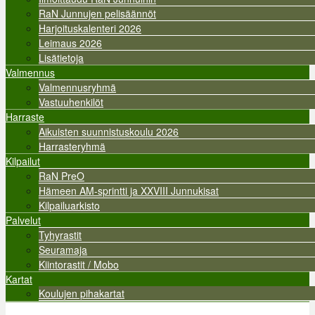
RaN Junnujen pelisäännöt
Harjoituskalenteri 2026
Leimaus 2026
Lisätietoja
Valmennus
Valmennusryhmä
Vastuuhenkilöt
Harraste
Aikuisten suunnistuskoulu 2026
Harrasteryhmä
Kilpailut
RaN PreO
Hämeen AM-sprintti ja XXVIII Junnukisat
Kilpailuarkisto
Palvelut
Tyhyrastit
Seuramaja
Kiintorastit / Mobo
Kartat
Koulujen pihakartat