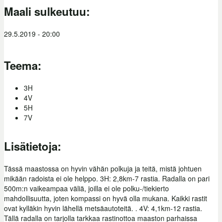
Maali sulkeutuu:
29.5.2019 - 20:00
Teema:
3H
4V
5H
7V
Lisätietoja:
Tässä maastossa on hyvin vähän polkuja ja teitä, mistä johtuen
mikään radoista ei ole helppo. 3H: 2,8km-7 rastia. Radalla on pari
500m:n vaikeampaa väliä, joilla ei ole polku-/tiekierto
mahdollisuutta, joten kompassi on hyvä olla mukana. Kaikki rastit
ovat kylläkin hyvin lähellä metsäautoteitä. . 4V: 4,1km-12 rastia.
Tällä radalla on tarjolla tarkkaa rastinottoa maaston parhaissa