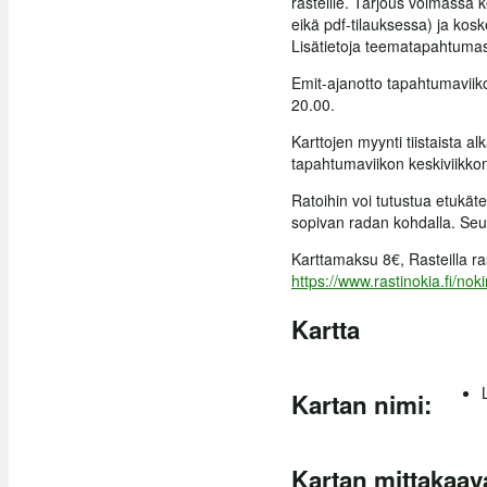
rasteille. Tarjous voimassa
eikä pdf-tilauksessa) ja koske
Lisätietoja teematapahtumas
Emit-ajanotto tapahtumaviiko
20.00.
Karttojen myynti tiistaista 
tapahtumaviikon keskiviikko
Ratoihin voi tutustua etukäte
sopivan radan kohdalla. Seura
Karttamaksu 8€, Rasteilla ra
https://www.rastinokia.fi/noki
Kartta
Kartan nimi:
Kartan mittakaav