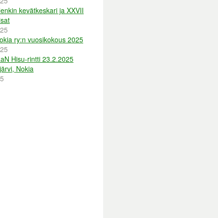
025
enkin kevätkeskari ja XXVII
sat
025
okia ry:n vuosikokous 2025
025
aN Hisu-rintti 23.2.2025
ärvi, Nokia
25