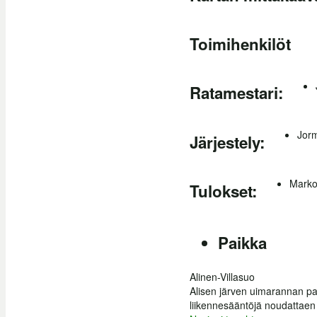
Toimihenkilöt
Ratamestari:
Jor
Järjestely:
Marko
Tulokset:
Paikka
Alinen-Villasuo
Alisen järven uimarannan park
liikennesääntöjä noudattaen 