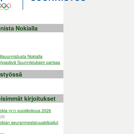
nista Nokialla
istyössä
isimmät kirjoitukset
okia ry:n vuosikokous 2026
026
okian seuranmestaruuskilpailut