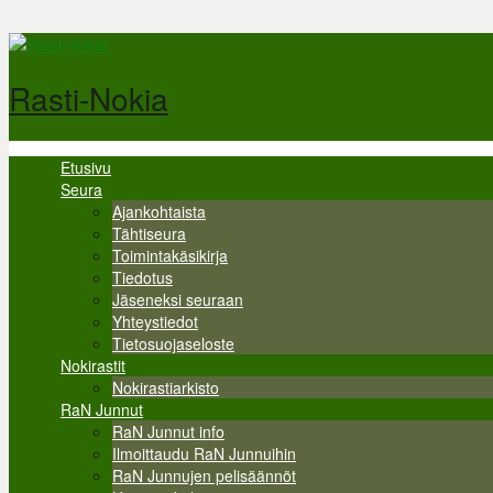
Hyppää pääsisältöön
Rasti-Nokia
Etusivu
Valikko
Seura
Ajankohtaista
Tähtiseura
Toimintakäsikirja
Tiedotus
Jäseneksi seuraan
Yhteystiedot
Tietosuojaseloste
Nokirastit
Nokirastiarkisto
RaN Junnut
RaN Junnut info
Ilmoittaudu RaN Junnuihin
RaN Junnujen pelisäännöt