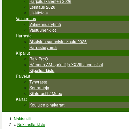
Harjoituskalenteri 2026
Leimaus 2026
Lisätietoja
Valmennus
Valmennusryhmä
Vastuuhenkilöt
Harraste
Aikuisten suunnistuskoulu 2026
Harrasteryhmä
Kilpailut
RaN PreO
Hämeen AM-sprintti ja XXVIII Junnukisat
Kilpailuarkisto
Palvelut
Tyhyrastit
Seuramaja
Kiintorastit / Mobo
Kartat
Koulujen pihakartat
Nokirastit
Olet täällä
»
Nokirastiarkisto