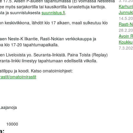
3.10.2
 ke 17.5. Alisen P-alueen tapahtumassa (Ei voimassa Nesteellä
Karhunl
e myös sarjakortilla tai kausikortilla lunastettuja karttoja.
Junnuki
ta ja suunnistuksesta
suunnistus.fi
.
14.5.2
n keskiviikkona, lähdöt klo 17 alkaen, maali sulkeutuu klo
Rasti-N
28.2.2
Avoin R
alkaen Neste-K Ilkantie, Rasti-Nokian verkkokauppa ja
Koukkuj
na klo 17-20 tapahtumapaikalla.
7.3.20
en Liveloxista yo. Seuranta-linkistä. Paina Toista (Replay)
nta-linkki ilmestyy tapahtumaan edellisellä viikolla.
stilippu ja koodi. Katso omatoimiohjeet:
rastit/omatoimirastit
Laajanoja
10000
a: