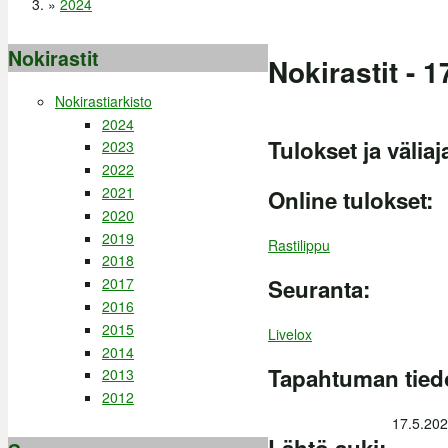
»
2024
Nokirastit
Nokirastit - 
Nokirastiarkisto
2024
Tulokset ja väliaj
2023
2022
2021
Online tulokset:
2020
2019
Rastilippu
2018
2017
Seuranta:
2016
2015
Livelox
2014
Tapahtuman tied
2013
2012
17.5.202
Lähtö auki: