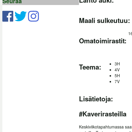
Seuraa
Maali sulkeutuu:
1
Omatoimirastit:
3H
Teema:
4V
5H
7V
Lisätietoja:
#Kaverirasteilla
Keskiviikotapahtumassa saat