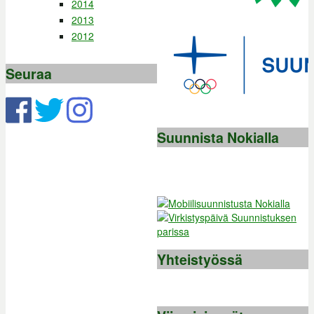
2014
2013
2012
Seuraa
Suunnista Nokialla
Yhteistyössä