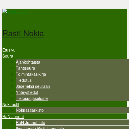
Hyppää pääsisältöön
Rasti-Nokia
Etusivu
Valikko
Seura
Ajankohtaista
Tähtiseura
Toimintakäsikirja
Tiedotus
Jäseneksi seuraan
Yhteystiedot
Tietosuojaseloste
Nokirastit
Nokirastiarkisto
RaN Junnut
RaN Junnut info
Ilmoittaudu RaN Junnuihin