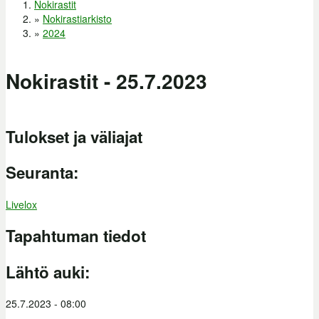
Nokirastit
Olet täällä
»
Nokirastiarkisto
»
2024
Nokirastit - 25.7.2023
Tulokset ja väliajat
Seuranta:
Livelox
Tapahtuman tiedot
Lähtö auki:
25.7.2023 - 08:00