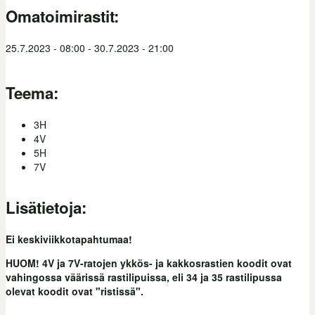
Omatoimirastit:
25.7.2023 - 08:00
-
30.7.2023 - 21:00
Teema:
3H
4V
5H
7V
Lisätietoja:
Ei keskiviikkotapahtumaa!
HUOM! 4V ja 7V-ratojen ykkös- ja kakkosrastien koodit ovat
vahingossa väärissä rastilipuissa, eli 34 ja 35 rastilipussa
olevat koodit ovat "ristissä".