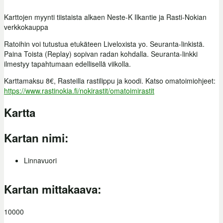
Karttojen myynti tiistaista alkaen Neste-K Ilkantie ja Rasti-Nokian
verkkokauppa
Ratoihin voi tutustua etukäteen Liveloxista yo. Seuranta-linkistä.
Paina Toista (Replay) sopivan radan kohdalla. Seuranta-linkki
ilmestyy tapahtumaan edellisellä viikolla.
Karttamaksu 8€, Rasteilla rastilippu ja koodi. Katso omatoimiohjeet:
https://www.rastinokia.fi/nokirastit/omatoimirastit
Kartta
Kartan nimi:
Linnavuori
Kartan mittakaava:
10000