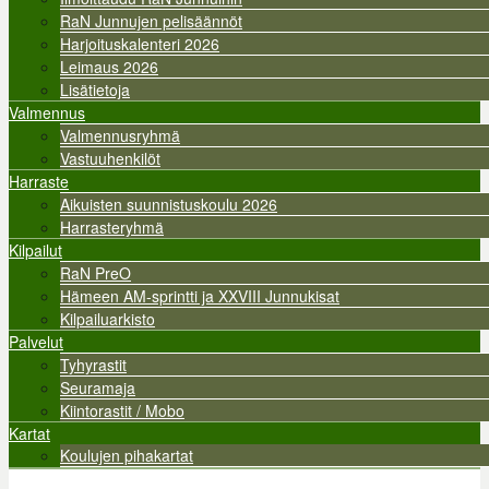
RaN Junnujen pelisäännöt
Harjoituskalenteri 2026
Leimaus 2026
Lisätietoja
Valmennus
Valmennusryhmä
Vastuuhenkilöt
Harraste
Aikuisten suunnistuskoulu 2026
Harrasteryhmä
Kilpailut
RaN PreO
Hämeen AM-sprintti ja XXVIII Junnukisat
Kilpailuarkisto
Palvelut
Tyhyrastit
Seuramaja
Kiintorastit / Mobo
Kartat
Koulujen pihakartat