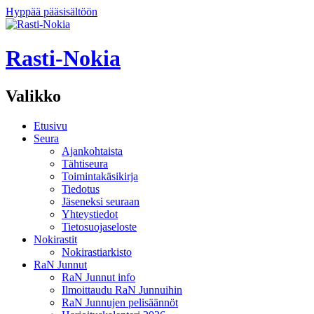
Hyppää pääsisältöön
Rasti-Nokia
Valikko
Etusivu
Seura
Ajankohtaista
Tähtiseura
Toimintakäsikirja
Tiedotus
Jäseneksi seuraan
Yhteystiedot
Tietosuojaseloste
Nokirastit
Nokirastiarkisto
RaN Junnut
RaN Junnut info
Ilmoittaudu RaN Junnuihin
RaN Junnujen pelisäännöt