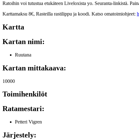
Ratoihin voi tutustua etukäteen Liveloxista yo. Seuranta-linkistä. Pai
Karttamaksu 8€, Rasteilla rastilippu ja koodi. Katso omatoimiohjeet:
h
Kartta
Kartan nimi:
Ruutana
Kartan mittakaava:
10000
Toimihenkilöt
Ratamestari:
Petteri Vigren
Järjestely: