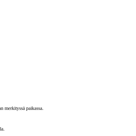
an merkityssä paikassa.
la.