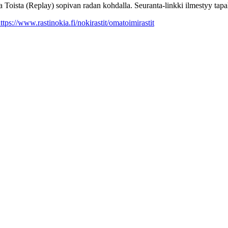
na Toista (Replay) sopivan radan kohdalla. Seuranta-linkki ilmestyy tapa
ttps://www.rastinokia.fi/nokirastit/omatoimirastit