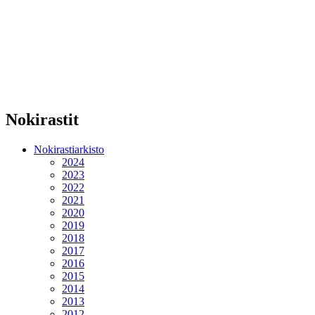
Nokirastit
Nokirastiarkisto
2024
2023
2022
2021
2020
2019
2018
2017
2016
2015
2014
2013
2012