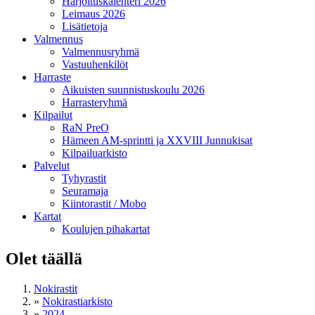
Harjoituskalenteri 2026
Leimaus 2026
Lisätietoja
Valmennus
Valmennusryhmä
Vastuuhenkilöt
Harraste
Aikuisten suunnistuskoulu 2026
Harrasteryhmä
Kilpailut
RaN PreO
Hämeen AM-sprintti ja XXVIII Junnukisat
Kilpailuarkisto
Palvelut
Tyhyrastit
Seuramaja
Kiintorastit / Mobo
Kartat
Koulujen pihakartat
Olet täällä
Nokirastit
»
Nokirastiarkisto
»
2024