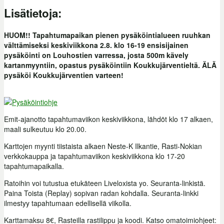
Lisätietoja:
HUOM!! Tapahtumapaikan pienen pysäköintialueen ruuhkan
välttämiseksi keskiviikkona 2.8. klo 16-19 ensisijainen
pysäköinti on Louhostien varressa, josta 500m kävely
kartanmyyntiin, opastus pysäköintiin Koukkujärventieltä. ÄLÄ
pysäköi Koukkujärventien varteen!
Emit-ajanotto tapahtumaviikon keskiviikkona, lähdöt klo 17 alkaen,
maali sulkeutuu klo 20.00.
Karttojen myynti tiistaista alkaen Neste-K Ilkantie, Rasti-Nokian
verkkokauppa ja tapahtumaviikon keskiviikkona klo 17-20
tapahtumapaikalla.
Ratoihin voi tutustua etukäteen Liveloxista yo. Seuranta-linkistä.
Paina Toista (Replay) sopivan radan kohdalla. Seuranta-linkki
ilmestyy tapahtumaan edellisellä viikolla.
Karttamaksu 8€, Rasteilla rastilippu ja koodi. Katso omatoimiohjeet: