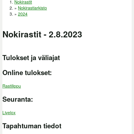
Nokirastit
Olet täällä
»
Nokirastiarkisto
»
2024
Nokirastit - 2.8.2023
Tulokset ja väliajat
Online tulokset:
Rastilippu
Seuranta:
Livelox
Tapahtuman tiedot