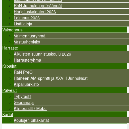
RaN Junnujen pelisäännöt
Harjoituskalenteri 2026
Leimaus 2026
Lisätietoja
Valmennus
Valmennusryhmä
Vastuuhenkilöt
Harraste
Aikuisten suunnistuskoulu 2026
Harrasteryhmä
Kilpailut
RaN PreO
Hämeen AM-sprintti ja XXVIII Junnukisat
Kilpailuarkisto
Palvelut
Tyhyrastit
Seuramaja
Kiintorastit / Mobo
Kartat
Koulujen pihakartat