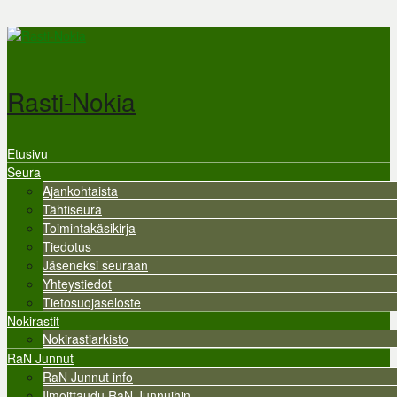
Hyppää pääsisältöön
Rasti-Nokia
Etusivu
Valikko
Seura
Ajankohtaista
Tähtiseura
Toimintakäsikirja
Tiedotus
Jäseneksi seuraan
Yhteystiedot
Tietosuojaseloste
Nokirastit
Nokirastiarkisto
RaN Junnut
RaN Junnut info
Ilmoittaudu RaN Junnuihin