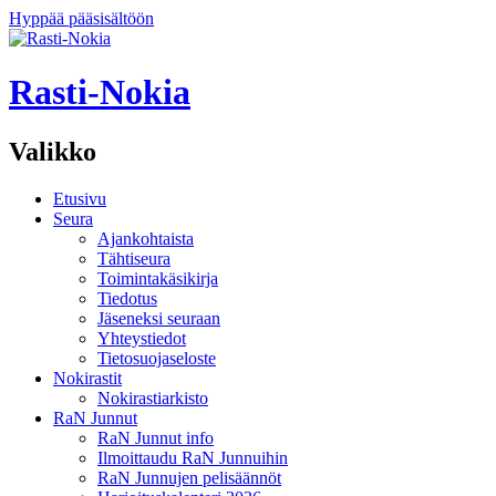
Hyppää pääsisältöön
Rasti-Nokia
Valikko
Etusivu
Seura
Ajankohtaista
Tähtiseura
Toimintakäsikirja
Tiedotus
Jäseneksi seuraan
Yhteystiedot
Tietosuojaseloste
Nokirastit
Nokirastiarkisto
RaN Junnut
RaN Junnut info
Ilmoittaudu RaN Junnuihin
RaN Junnujen pelisäännöt