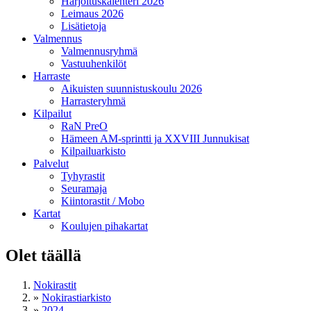
Harjoituskalenteri 2026
Leimaus 2026
Lisätietoja
Valmennus
Valmennusryhmä
Vastuuhenkilöt
Harraste
Aikuisten suunnistuskoulu 2026
Harrasteryhmä
Kilpailut
RaN PreO
Hämeen AM-sprintti ja XXVIII Junnukisat
Kilpailuarkisto
Palvelut
Tyhyrastit
Seuramaja
Kiintorastit / Mobo
Kartat
Koulujen pihakartat
Olet täällä
Nokirastit
»
Nokirastiarkisto
»
2024