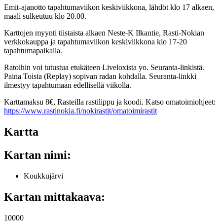
Emit-ajanotto tapahtumaviikon keskiviikkona, lähdöt klo 17 alkaen,
maali sulkeutuu klo 20.00.
Karttojen myynti tiistaista alkaen Neste-K Ilkantie, Rasti-Nokian
verkkokauppa ja tapahtumaviikon keskiviikkona klo 17-20
tapahtumapaikalla.
Ratoihin voi tutustua etukäteen Liveloxista yo. Seuranta-linkistä.
Paina Toista (Replay) sopivan radan kohdalla. Seuranta-linkki
ilmestyy tapahtumaan edellisellä viikolla.
Karttamaksu 8€, Rasteilla rastilippu ja koodi. Katso omatoimiohjeet:
https://www.rastinokia.fi/nokirastit/omatoimirastit
Kartta
Kartan nimi:
Koukkujärvi
Kartan mittakaava:
10000