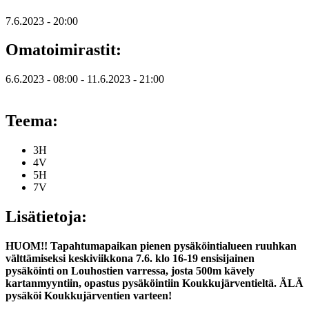
7.6.2023 - 20:00
Omatoimirastit:
6.6.2023 - 08:00
-
11.6.2023 - 21:00
Teema:
3H
4V
5H
7V
Lisätietoja:
HUOM!! Tapahtumapaikan pienen pysäköintialueen ruuhkan
välttämiseksi keskiviikkona 7.6. klo 16-19 ensisijainen
pysäköinti on Louhostien varressa, josta 500m kävely
kartanmyyntiin, opastus pysäköintiin Koukkujärventieltä. ÄLÄ
pysäköi Koukkujärventien varteen!