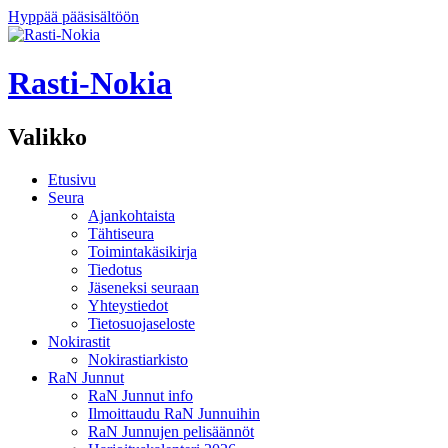
Hyppää pääsisältöön
Rasti-Nokia
Valikko
Etusivu
Seura
Ajankohtaista
Tähtiseura
Toimintakäsikirja
Tiedotus
Jäseneksi seuraan
Yhteystiedot
Tietosuojaseloste
Nokirastit
Nokirastiarkisto
RaN Junnut
RaN Junnut info
Ilmoittaudu RaN Junnuihin
RaN Junnujen pelisäännöt