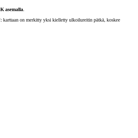
e-K asemalla
.
 karttaan on merkitty yksi kielletty ulkoilureitin pätkä, koskee