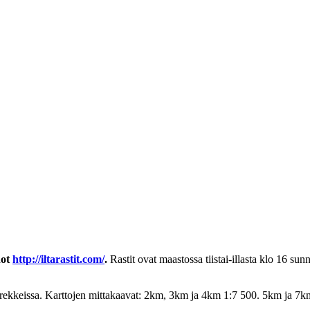
dot
http://iltarastit.com/
.
Rastit ovat maastossa tiistai-illasta klo 16 sun
aarekkeissa. Karttojen mittakaavat: 2km, 3km ja 4km 1:7 500. 5km ja 7k