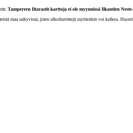
rtit.
Tampereen Iltarastit-karttoja ei ole myynnissä Ilkantien Nest
eiteistä maa näkyvissä, joten ulkoilureittejä myötenkin voi kulkea. Huom!: