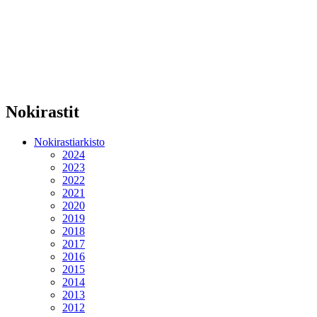
Nokirastit
Nokirastiarkisto
2024
2023
2022
2021
2020
2019
2018
2017
2016
2015
2014
2013
2012