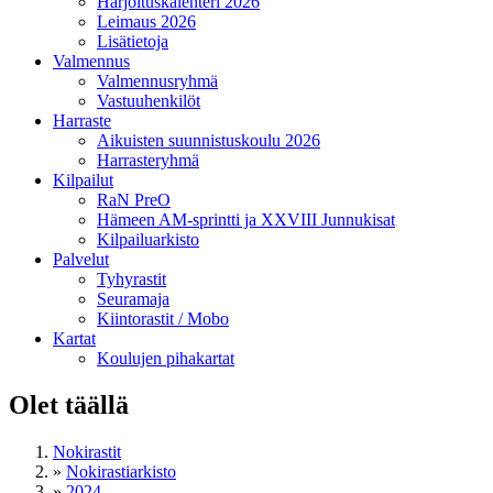
Harjoituskalenteri 2026
Leimaus 2026
Lisätietoja
Valmennus
Valmennusryhmä
Vastuuhenkilöt
Harraste
Aikuisten suunnistuskoulu 2026
Harrasteryhmä
Kilpailut
RaN PreO
Hämeen AM-sprintti ja XXVIII Junnukisat
Kilpailuarkisto
Palvelut
Tyhyrastit
Seuramaja
Kiintorastit / Mobo
Kartat
Koulujen pihakartat
Olet täällä
Nokirastit
»
Nokirastiarkisto
»
2024