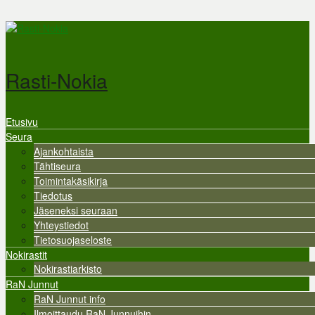
Hyppää pääsisältöön
Rasti-Nokia
Etusivu
Valikko
Seura
Ajankohtaista
Tähtiseura
Toimintakäsikirja
Tiedotus
Jäseneksi seuraan
Yhteystiedot
Tietosuojaseloste
Nokirastit
Nokirastiarkisto
RaN Junnut
RaN Junnut info
Ilmoittaudu RaN Junnuihin