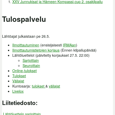
XXV Junnukisat ja Hämeen Kompassi-cup 2. osakilpailu
Olet täällä
Tulospalvelu
Lähtöajat julkaistaan pe 26.5.
Ilmoittautuminen
(ensisijaisesti
IRMAan
)
Ilmoittautumistietojen korjaus
(Ennen kilpailupäivää)
Lähtöluettelot (päivitetty korjaukset 27.5. 22:00)
Sarjoittain
Seuroittain
Online-tulokset
Tulokset
Väliajat
Kuntosarja:
tulokset
&
väliajat
Livelox
Liitetiedosto:
Lähtöluettelo sarjoittain