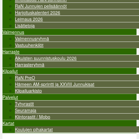
RaN Junnujen pelisäännöt
Harjoituskalenteri 2026
Leimaus 2026
Lisätietoja
Valmennus
Valmennusryhmä
Vastuuhenkilöt
Harraste
Aikuisten suunnistuskoulu 2026
Harrasteryhmä
Kilpailut
RaN PreO
Hämeen AM-sprintti ja XXVIII Junnukisat
Kilpailuarkisto
Palvelut
Tyhyrastit
Seuramaja
Kiintorastit / Mobo
Kartat
Koulujen pihakartat