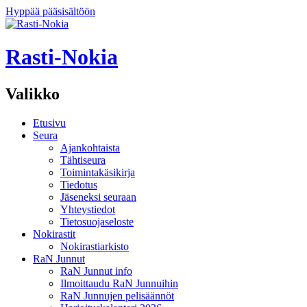
Hyppää pääsisältöön
Rasti-Nokia
Valikko
Etusivu
Seura
Ajankohtaista
Tähtiseura
Toimintakäsikirja
Tiedotus
Jäseneksi seuraan
Yhteystiedot
Tietosuojaseloste
Nokirastit
Nokirastiarkisto
RaN Junnut
RaN Junnut info
Ilmoittaudu RaN Junnuihin
RaN Junnujen pelisäännöt