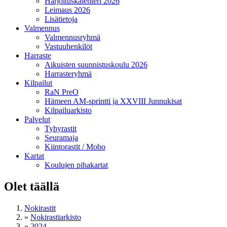
Harjoituskalenteri 2026
Leimaus 2026
Lisätietoja
Valmennus
Valmennusryhmä
Vastuuhenkilöt
Harraste
Aikuisten suunnistuskoulu 2026
Harrasteryhmä
Kilpailut
RaN PreO
Hämeen AM-sprintti ja XXVIII Junnukisat
Kilpailuarkisto
Palvelut
Tyhyrastit
Seuramaja
Kiintorastit / Mobo
Kartat
Koulujen pihakartat
Olet täällä
Nokirastit
»
Nokirastiarkisto
»
2024