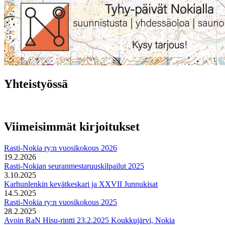
Yhteistyössä
Viimeisimmät kirjoitukset
Rasti-Nokia ry:n vuosikokous 2026
19.2.2026
Rasti-Nokian seuranmestaruuskilpailut 2025
3.10.2025
Karhunlenkin kevätkeskari ja XXVII Junnukisat
14.5.2025
Rasti-Nokia ry:n vuosikokous 2025
28.2.2025
Avoin RaN Hisu-rintti 23.2.2025 Koukkujärvi, Nokia