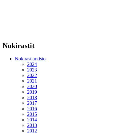
Nokirastit
Nokirastiarkisto
2024
2023
2022
2021
2020
2019
2018
2017
2016
2015
2014
2013
2012